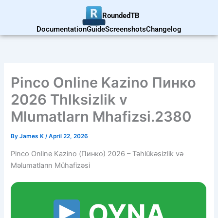
Skip
RoundedTB
to
content
Documentation
Guide
Screenshots
Changelog
Pinco Online Kazino Пинко
2026 Thlksizlik v
Mlumatlarn Mhafizsi.2380
By
James K
/
April 22, 2026
Pinco Online Kazino (Пинко) 2026 – Təhlükəsizlik və
Məlumatların Mühafizəsi
OYNA