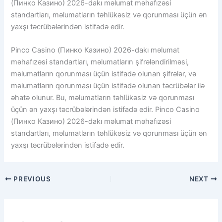
(Пинко Казино) 2026-dakı məlumat məhafızəsi
standartları, məlumatların təhlükəsiz və qorunması üçün ən
yaxşı təcrübələrindən istifadə edir.
Pinco Casino (Пинко Казино) 2026-dakı məlumat
məhafızəsi standartları, məlumatların şifrələndirilməsi,
məlumatların qorunması üçün istifadə olunan şifrələr, və
məlumatların qorunması üçün istifadə olunan təcrübələr ilə
əhatə olunur. Bu, məlumatların təhlükəsiz və qorunması
üçün ən yaxşı təcrübələrindən istifadə edir. Pinco Casino
(Пинко Казино) 2026-dakı məlumat məhafızəsi
standartları, məlumatların təhlükəsiz və qorunması üçün ən
yaxşı təcrübələrindən istifadə edir.
PREVIOUS
NEXT