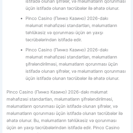
istifadə olunan şifrələr, və məlumatların qorunması
üçün istifadə olunan təcrübələr ilə əhatə olunur.
Pinco Casino (Пинко Казино) 2026-dakı
məlumat məhafızəsi standartları, məlumatların
təhlükəsiz və qorunması üçün ən yaxşı
təcrübələrindən istifadə edir.
Pinco Casino (Пинко Казино) 2026-dakı
məlumat məhafızəsi standartları, məlumatların
şifrələndirilməsi, məlumatların qorunması üçün
istifadə olunan şifrələr, və məlumatların qorunması
üçün istifadə olunan təcrübələr ilə əhatə olunur.
Pinco Casino (Пинко Казино) 2026-dakı məlumat
məhafızəsi standartları, məlumatların şifrələndirilməsi,
məlumatların qorunması üçün istifadə olunan şifrələr, və
məlumatların qorunması üçün istifadə olunan təcrübələr ilə
əhatə olunur. Bu, məlumatların təhlükəsiz və qorunması
üçün ən yaxşı təcrübələrindən istifadə edir. Pinco Casino