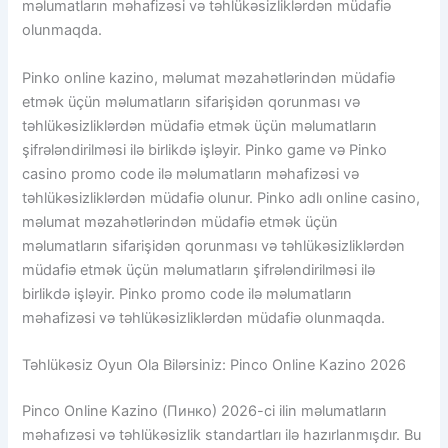
məlumatların məhafizəsi və təhlükəsizliklərdən müdafiə
olunmaqda.
Pinko online kazino, məlumat məzahətlərindən müdafiə
etmək üçün məlumatların sifarişidən qorunması və
təhlükəsizliklərdən müdafiə etmək üçün məlumatların
şifrələndirilməsi ilə birlikdə işləyir. Pinko game və Pinko
casino promo code ilə məlumatların məhafizəsi və
təhlükəsizliklərdən müdafiə olunur. Pinko adlı online casino,
məlumat məzahətlərindən müdafiə etmək üçün
məlumatların sifarişidən qorunması və təhlükəsizliklərdən
müdafiə etmək üçün məlumatların şifrələndirilməsi ilə
birlikdə işləyir. Pinko promo code ilə məlumatların
məhafizəsi və təhlükəsizliklərdən müdafiə olunmaqda.
Təhlükəsiz Oyun Ola Bilərsiniz: Pinco Online Kazino 2026
Pinco Online Kazino (Пинко) 2026-ci ilin məlumatların
məhafızəsi və təhlükəsizlik standartları ilə hazırlanmışdır. Bu