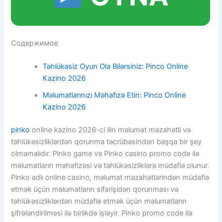
Содержимое
Təhlükəsiz Oyun Ola Bilərsiniz: Pinco Online
Kazino 2026
Məlumatlarınızı Məhafızə Etin: Pinco Online
Kazino 2026
pinko
online kazino 2026-ci ilin məlumat məzahətli və
təhlükəsizliklərdən qorunma təcrübəsindən başqa bir şey
olmamalıdır. Pinko game və Pinko casino promo code ilə
məlumatların məhafizəsi və təhlükəsizliklərə müdafiə olunur.
Pinko adlı online casino, məlumat məzahətlərindən müdafiə
etmək üçün məlumatların sifarişidən qorunması və
təhlükəsizliklərdən müdafiə etmək üçün məlumatların
şifrələndirilməsi ilə birlikdə işləyir. Pinko promo code ilə