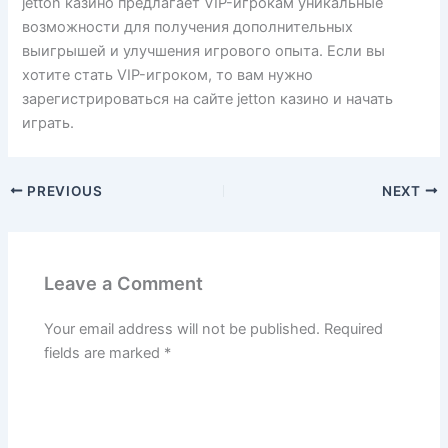
jetton казино предлагает VIP-игрокам уникальные
возможности для получения дополнительных
выигрышей и улучшения игрового опыта. Если вы
хотите стать VIP-игроком, то вам нужно
зарегистрироваться на сайте jetton казино и начать
играть.
PREVIOUS
NEXT
Leave a Comment
Your email address will not be published.
Required
fields are marked
*