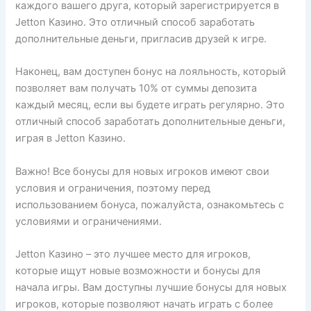
каждого вашего друга, который зарегистрируется в
Jetton Казино. Это отличный способ заработать
дополнительные деньги, пригласив друзей к игре.
Наконец, вам доступен бонус на лояльность, который
позволяет вам получать 10% от суммы депозита
каждый месяц, если вы будете играть регулярно. Это
отличный способ заработать дополнительные деньги,
играя в Jetton Казино.
Важно! Все бонусы для новых игроков имеют свои
условия и ограничения, поэтому перед
использованием бонуса, пожалуйста, ознакомьтесь с
условиями и ограничениями.
Jetton Казино – это лучшее место для игроков,
которые ищут новые возможности и бонусы для
начала игры. Вам доступны лучшие бонусы для новых
игроков, которые позволяют начать играть с более