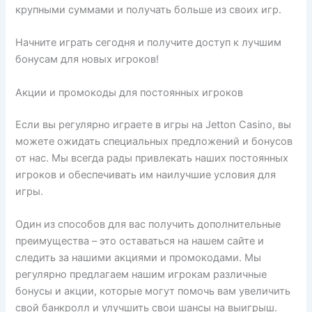
крупными суммами и получать больше из своих игр.
Начните играть сегодня и получите доступ к лучшим
бонусам для новых игроков!
Акции и промокоды для постоянных игроков
Если вы регулярно играете в игры на Jetton Casino, вы
можете ожидать специальных предложений и бонусов
от нас. Мы всегда рады привлекать наших постоянных
игроков и обеспечивать им наилучшие условия для
игры.
Один из способов для вас получить дополнительные
преимущества – это оставаться на нашем сайте и
следить за нашими акциями и промокодами. Мы
регулярно предлагаем нашим игрокам различные
бонусы и акции, которые могут помочь вам увеличить
свой банкролл и улучшить свои шансы на выигрыш.