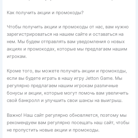
Как получить акции и промокоды?
Чтобы получить акции и промокоды от нас, вам нужно
зарегистрироваться на нашем сайте и оставаться на
нем. Мы будем отправлять вам уведомления о новых
акциях и промокодах, которые мы предлагаем нашим
игрокам.
Кроме того, вы можете получать акции и промокоды,
если вы будете играть в нашу игру Jetton Game. Мы
регулярно предлагаем нашим игрокам различные
бонусы и акции, которые могут помочь вам увеличить
свой банкролл и улучшить свои шансы на выигрыш.
Важно! Наш сайт регулярно обновляется, поэтому мы
рекомендуем вам регулярно посещать наш сайт, чтобы
не пропустить новые акции и промокоды.