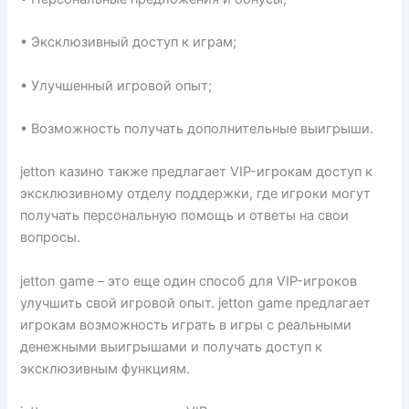
• Эксклюзивный доступ к играм;
• Улучшенный игровой опыт;
• Возможность получать дополнительные выигрыши.
jetton казино также предлагает VIP-игрокам доступ к
эксклюзивному отделу поддержки, где игроки могут
получать персональную помощь и ответы на свои
вопросы.
jetton game – это еще один способ для VIP-игроков
улучшить свой игровой опыт. jetton game предлагает
игрокам возможность играть в игры с реальными
денежными выигрышами и получать доступ к
эксклюзивным функциям.