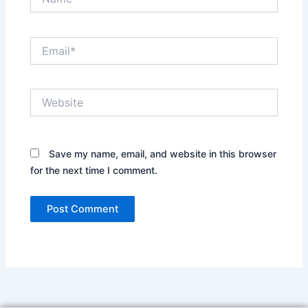
Email*
Website
Save my name, email, and website in this browser
for the next time I comment.