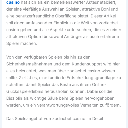
casino
hat sich als ein bemerkenswerter Akteur etabliert,
der eine vielfältige Auswahl an Spielen, attraktive Boni und
eine benutzerfreundliche Oberfläche bietet. Dieser Artikel
soll einen umfassenden Einblick in die Welt von zodiacbet
casino geben und alle Aspekte untersuchen, die es zu einer
attraktiven Option für sowohl Anfänger als auch erfahrene
Spieler machen.
Von den verfügbaren Spielen bis hin zu den
Sicherheitsmaßnahmen und dem Kundensupport wird hier
alles beleuchtet, was man über zodiacbet casino wissen
sollte. Ziel ist es, eine fundierte Entscheidungsgrundlage zu
schaffen, damit Spieler das Beste aus ihrem Online-
Glücksspielerlebnis herausholen können. Dabei soll die
Disziplin als wichtige Säule beim Spielen hervorgehoben
werden, um ein verantwortungsvolles Verhalten zu fördern.
Das Spieleangebot von zodiacbet casino im Detail