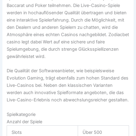
Baccarat und Poker teilnehmen. Die Live-Casino-Spiele
werden in hochauflösender Qualität übertragen und bieten
eine interaktive Spielerfahrung. Durch die Möglichkeit, mit
den Dealern und anderen Spielern zu chatten, wird die
Atmosphäre eines echten Casinos nachgebildet. Zodiacbet
casino legt dabei Wert auf eine sichere und faire
Spielumgebung, die durch strenge Glücksspiellizenzen
gewährleistet wird.
Die Qualität der Softwareanbieter, wie beispielsweise
Evolution Gaming, trägt ebenfalls zum hohen Standard des
Live-Casinos bei. Neben den klassischen Varianten
werden auch innovative Spielformate angeboten, die das
Live-Casino-Erlebnis noch abwechslungsreicher gestalten.
Spielkategorie
Anzahl der Spiele
Slots
Über 500