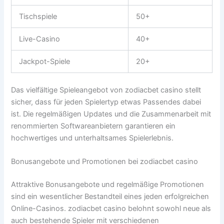
Tischspiele
50+
Live-Casino
40+
Jackpot-Spiele
20+
Das vielfältige Spieleangebot von zodiacbet casino stellt
sicher, dass für jeden Spielertyp etwas Passendes dabei
ist. Die regelmäßigen Updates und die Zusammenarbeit mit
renommierten Softwareanbietern garantieren ein
hochwertiges und unterhaltsames Spielerlebnis.
Bonusangebote und Promotionen bei zodiacbet casino
Attraktive Bonusangebote und regelmäßige Promotionen
sind ein wesentlicher Bestandteil eines jeden erfolgreichen
Online-Casinos. zodiacbet casino belohnt sowohl neue als
auch bestehende Spieler mit verschiedenen