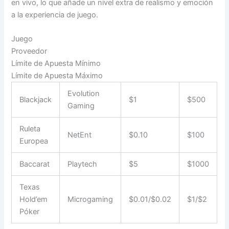
en vivo, lo que añade un nivel extra de realismo y emoción
a la experiencia de juego.
Juego
Proveedor
Límite de Apuesta Mínimo
Límite de Apuesta Máximo
Evolution
Blackjack
$1
$500
Gaming
Ruleta
NetEnt
$0.10
$100
Europea
Baccarat
Playtech
$5
$1000
Texas
Hold’em
Microgaming
$0.01/$0.02
$1/$2
Póker