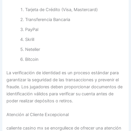
Tarjeta de Crédito (Visa, Mastercard)
Transferencia Bancaria
PayPal
Skrill
Neteller
Bitcoin
La verificación de identidad es un proceso estándar para
garantizar la seguridad de las transacciones y prevenir el
fraude. Los jugadores deben proporcionar documentos de
identificación válidos para verificar su cuenta antes de
poder realizar depósitos o retiros.
Atención al Cliente Excepcional
caliente casino mx se enorgullece de ofrecer una atención