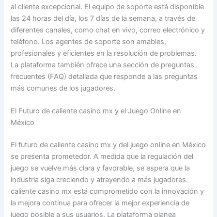
al cliente excepcional. El equipo de soporte está disponible
las 24 horas del día, los 7 días de la semana, a través de
diferentes canales, como chat en vivo, correo electrónico y
teléfono. Los agentes de soporte son amables,
profesionales y eficientes en la resolución de problemas.
La plataforma también ofrece una sección de preguntas
frecuentes (FAQ) detallada que responde a las preguntas
más comunes de los jugadores.
El Futuro de caliente casino mx y el Juego Online en
México
El futuro de caliente casino mx y del juego online en México
se presenta prometedor. A medida que la regulación del
juego se vuelve más clara y favorable, se espera que la
industria siga creciendo y atrayendo a más jugadores.
caliente casino mx está comprometido con la innovación y
la mejora continua para ofrecer la mejor experiencia de
juego posible a sus usuarios. La plataforma planea