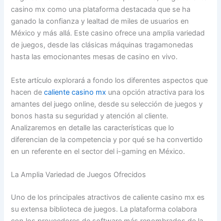
casino mx como una plataforma destacada que se ha
ganado la confianza y lealtad de miles de usuarios en
México y más allá. Este casino ofrece una amplia variedad
de juegos, desde las clásicas máquinas tragamonedas
hasta las emocionantes mesas de casino en vivo.
Este artículo explorará a fondo los diferentes aspectos que
hacen de
caliente casino mx
una opción atractiva para los
amantes del juego online, desde su selección de juegos y
bonos hasta su seguridad y atención al cliente.
Analizaremos en detalle las características que lo
diferencian de la competencia y por qué se ha convertido
en un referente en el sector del i-gaming en México.
La Amplia Variedad de Juegos Ofrecidos
Uno de los principales atractivos de caliente casino mx es
su extensa biblioteca de juegos. La plataforma colabora
con los proveedores de software más renombrados de la