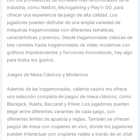
industria, como NetEnt, Microgaming y Play’n GO, para
ofrecer una experiencia de juego de alta calidad. Los
jugadores pueden disfrutar de una amplia variedad de
máquinas tragamonedas con diferentes temáticas,
características y premios. Desde tragamonedas clásicas de
tres carretes hasta tragamonedas de video modernas con
gráficos impresionantes y funciones innovadoras, hay algo
para todos los gustos.
Juegos de Mesa Clásicos y Modernos
Además de las tragamonedas, caliente casino mx ofrece
una selección completa de juegos de mesa clásicos, como
Blackjack, Ruleta, Baccarat y Póker. Los jugadores pueden
elegir entre diferentes variantes de cada juego, con
diferentes límites de apuesta y reglas. También se ofrecen
juegos de mesa con crupieres en vivo, donde los jugadores
pueden interactuar con crupieres reales a través de un chat