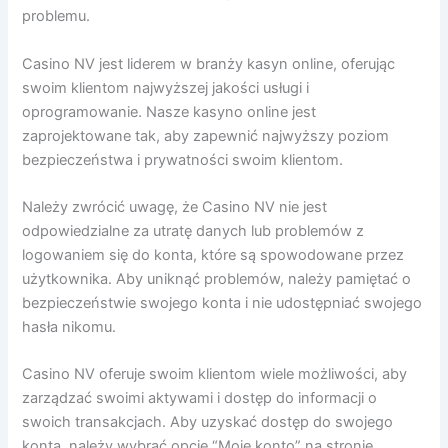
problemu.
Casino NV jest liderem w branży kasyn online, oferując
swoim klientom najwyższej jakości usługi i
oprogramowanie. Nasze kasyno online jest
zaprojektowane tak, aby zapewnić najwyższy poziom
bezpieczeństwa i prywatności swoim klientom.
Należy zwrócić uwagę, że Casino NV nie jest
odpowiedzialne za utratę danych lub problemów z
logowaniem się do konta, które są spowodowane przez
użytkownika. Aby uniknąć problemów, należy pamiętać o
bezpieczeństwie swojego konta i nie udostępniać swojego
hasła nikomu.
Casino NV oferuje swoim klientom wiele możliwości, aby
zarządzać swoimi aktywami i dostęp do informacji o
swoich transakcjach. Aby uzyskać dostęp do swojego
konta, należy wybrać opcję “Moje konto” na stronie