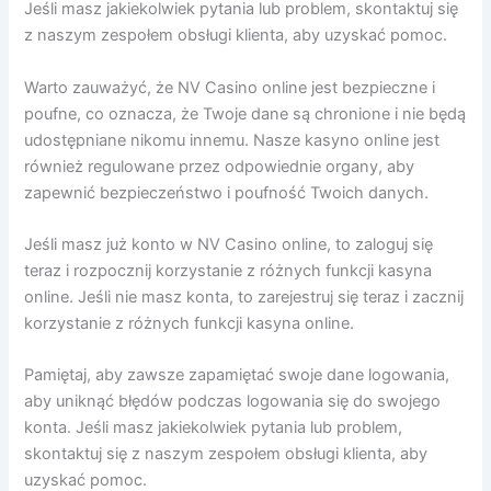
Jeśli masz jakiekolwiek pytania lub problem, skontaktuj się
z naszym zespołem obsługi klienta, aby uzyskać pomoc.
Warto zauważyć, że NV Casino online jest bezpieczne i
poufne, co oznacza, że Twoje dane są chronione i nie będą
udostępniane nikomu innemu. Nasze kasyno online jest
również regulowane przez odpowiednie organy, aby
zapewnić bezpieczeństwo i poufność Twoich danych.
Jeśli masz już konto w NV Casino online, to zaloguj się
teraz i rozpocznij korzystanie z różnych funkcji kasyna
online. Jeśli nie masz konta, to zarejestruj się teraz i zacznij
korzystanie z różnych funkcji kasyna online.
Pamiętaj, aby zawsze zapamiętać swoje dane logowania,
aby uniknąć błędów podczas logowania się do swojego
konta. Jeśli masz jakiekolwiek pytania lub problem,
skontaktuj się z naszym zespołem obsługi klienta, aby
uzyskać pomoc.