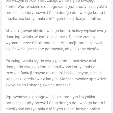
pierwszym krokiem jest zalogowanie się do swojego
konta. Wprowadzenie do logowania jest prostym i szybkim
procesem, który pozwoli Ci na dostęp do swojego konta i
możliwość korzystania z różnych funkcji kasyna online.
Aby zalogować się do swojego konta, należy wpisać swoje
dane logowania, w tym login i hasło. Dane te zostały
wybrane przez Ciebie podczas rejestracji konta. Upewnij
się, że wpisujesz dane poprawnie, aby uniknąć błędów.
Po zalogowaniu się do swojego konta, będziesz miał
dostęp do swojego konta i możliwość korzystania z
różnych funkcji kasyna online, takich jak kasyno, ruletka,
blackjack, loteria i wiele innych. Możesz również sprawdzić
swoje saldo i historię swoich transakcji.
Wprowadzenie do logowania jest prostym i szybkim
procesem, który pozwoli Ci na dostęp do swojego konta i
możliwość korzystania z różnych funkcji kasyna online.