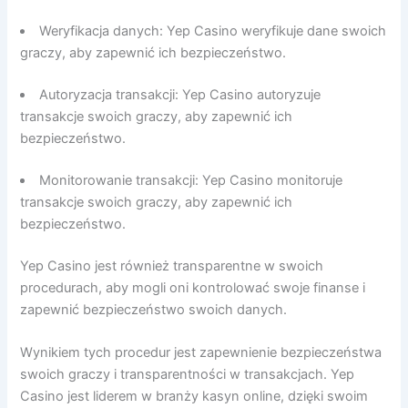
Weryfikacja danych: Yep Casino weryfikuje dane swoich
graczy, aby zapewnić ich bezpieczeństwo.
Autoryzacja transakcji: Yep Casino autoryzuje
transakcje swoich graczy, aby zapewnić ich
bezpieczeństwo.
Monitorowanie transakcji: Yep Casino monitoruje
transakcje swoich graczy, aby zapewnić ich
bezpieczeństwo.
Yep Casino jest również transparentne w swoich
procedurach, aby mogli oni kontrolować swoje finanse i
zapewnić bezpieczeństwo swoich danych.
Wynikiem tych procedur jest zapewnienie bezpieczeństwa
swoich graczy i transparentności w transakcjach. Yep
Casino jest liderem w branży kasyn online, dzięki swoim