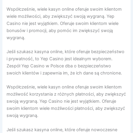
Współcześnie, wiele kasyn online oferuje swoim klientom
wiele możliwości, aby zwiększyć swoją wygraną. Yep
Casino nie jest wyjątkiem. Oferuje swoim klientom wiele
bonusów i promocji, aby pomóc im zwiększyć swoją
wygraną.
Jeśli szukasz kasyna online, które oferuje bezpieczeństwo
i prywatność, to Yep Casino jest idealnym wyborem.
Zespół Yep Casino w Polsce dba o bezpieczeństwo
swoich klientów i zapewnia im, że ich dane są chronione.
Współcześnie, wiele kasyn online oferuje swoim klientom
możliwość korzystania z różnych płatności, aby zwiększyć
swoją wygraną. Yep Casino nie jest wyjątkiem. Oferuje
swoim klientom wiele możliwości płatności, aby zwiększyć
swoją wygraną.
Jeśli szukasz kasyna online, które oferuje nowoczesne