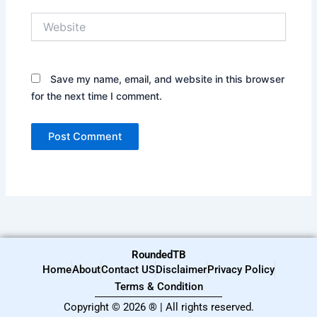
Website
Save my name, email, and website in this browser
for the next time I comment.
RoundedTB
Home
About
Contact US
Disclaimer
Privacy Policy
Terms & Condition
Copyright © 2026 ® | All rights reserved.