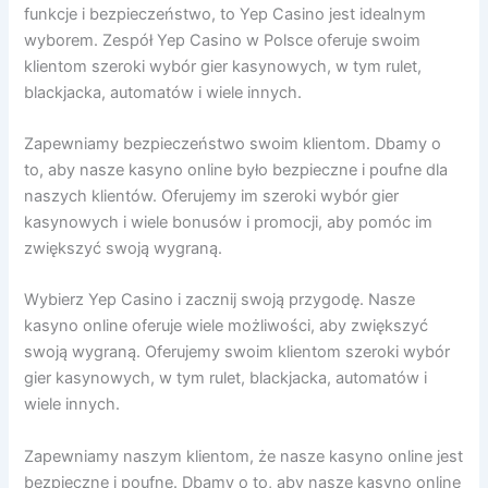
funkcje i bezpieczeństwo, to Yep Casino jest idealnym
wyborem. Zespół Yep Casino w Polsce oferuje swoim
klientom szeroki wybór gier kasynowych, w tym rulet,
blackjacka, automatów i wiele innych.
Zapewniamy bezpieczeństwo swoim klientom. Dbamy o
to, aby nasze kasyno online było bezpieczne i poufne dla
naszych klientów. Oferujemy im szeroki wybór gier
kasynowych i wiele bonusów i promocji, aby pomóc im
zwiększyć swoją wygraną.
Wybierz Yep Casino i zacznij swoją przygodę. Nasze
kasyno online oferuje wiele możliwości, aby zwiększyć
swoją wygraną. Oferujemy swoim klientom szeroki wybór
gier kasynowych, w tym rulet, blackjacka, automatów i
wiele innych.
Zapewniamy naszym klientom, że nasze kasyno online jest
bezpieczne i poufne. Dbamy o to, aby nasze kasyno online