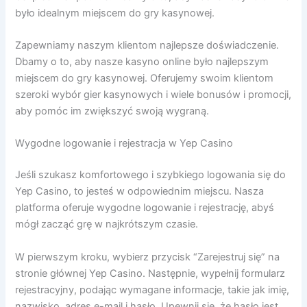
było idealnym miejscem do gry kasynowej.
Zapewniamy naszym klientom najlepsze doświadczenie.
Dbamy o to, aby nasze kasyno online było najlepszym
miejscem do gry kasynowej. Oferujemy swoim klientom
szeroki wybór gier kasynowych i wiele bonusów i promocji,
aby pomóc im zwiększyć swoją wygraną.
Wygodne logowanie i rejestracja w Yep Casino
Jeśli szukasz komfortowego i szybkiego logowania się do
Yep Casino, to jesteś w odpowiednim miejscu. Nasza
platforma oferuje wygodne logowanie i rejestrację, abyś
mógł zacząć grę w najkrótszym czasie.
W pierwszym kroku, wybierz przycisk “Zarejestruj się” na
stronie głównej Yep Casino. Następnie, wypełnij formularz
rejestracyjny, podając wymagane informacje, takie jak imię,
nazwisko, adres e-mail i hasło. Upewnij się, że hasło jest