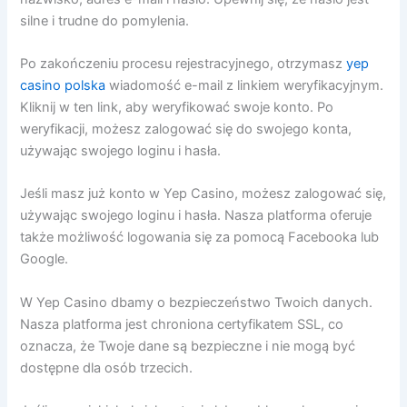
silne i trudne do pomylenia.
Po zakończeniu procesu rejestracyjnego, otrzymasz
yep
casino polska
wiadomość e-mail z linkiem weryfikacyjnym.
Kliknij w ten link, aby weryfikować swoje konto. Po
weryfikacji, możesz zalogować się do swojego konta,
używając swojego loginu i hasła.
Jeśli masz już konto w Yep Casino, możesz zalogować się,
używając swojego loginu i hasła. Nasza platforma oferuje
także możliwość logowania się za pomocą Facebooka lub
Google.
W Yep Casino dbamy o bezpieczeństwo Twoich danych.
Nasza platforma jest chroniona certyfikatem SSL, co
oznacza, że Twoje dane są bezpieczne i nie mogą być
dostępne dla osób trzecich.