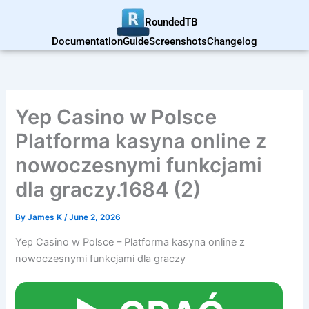
Skip
RoundedTB
to
content
Documentation
Guide
Screenshots
Changelog
Yep Casino w Polsce
Platforma kasyna online z
nowoczesnymi funkcjami
dla graczy.1684 (2)
By
James K
/
June 2, 2026
Yep Casino w Polsce – Platforma kasyna online z
nowoczesnymi funkcjami dla graczy