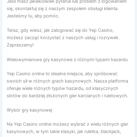
Jeśli masz jakiekolwiek pytania lub problem z logowaniem
się, skontaktuj się z naszym zespołem obsługi klienta.
Jesteśmy tu, aby pomóc.
Teraz, gdy wiesz, jak zalogować się do Yep Casino,
możesz zacząć korzystać z naszych usług i rozrywek.
Zapraszamy!
Wielowymiarowe gry kasynowe z różnymi typami hazardu
Yep Casino online to idealne miejsce, aby spróbować
swoich sił w różnych grach kasynowych. Nasza platforma
oferuje wiele różnych typów hazardu, od klasycznych
slotów do bardziej złożonych gier karcianych i ruletowych.
Wybór gry kasynowej
Na Yep Casino online możesz wybrać z wielu różnych gier
kasynowych, w tym takie klasyki, jak ruletka, blackjack,