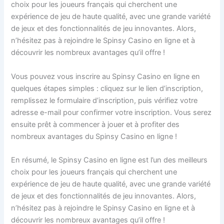
choix pour les joueurs français qui cherchent une
expérience de jeu de haute qualité, avec une grande variété
de jeux et des fonctionnalités de jeu innovantes. Alors,
n’hésitez pas à rejoindre le Spinsy Casino en ligne et à
découvrir les nombreux avantages qu’il offre !
Vous pouvez vous inscrire au Spinsy Casino en ligne en
quelques étapes simples : cliquez sur le lien d’inscription,
remplissez le formulaire d’inscription, puis vérifiez votre
adresse e-mail pour confirmer votre inscription. Vous serez
ensuite prêt à commencer à jouer et à profiter des
nombreux avantages du Spinsy Casino en ligne !
En résumé, le Spinsy Casino en ligne est l’un des meilleurs
choix pour les joueurs français qui cherchent une
expérience de jeu de haute qualité, avec une grande variété
de jeux et des fonctionnalités de jeu innovantes. Alors,
n’hésitez pas à rejoindre le Spinsy Casino en ligne et à
découvrir les nombreux avantages qu’il offre !