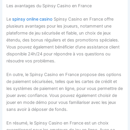
Les avantages du Spinsy Casino en France
Le
spinsy online casino
Spinsy Casino en France offre
plusieurs avantages pour les joueurs, notamment une
plateforme de jeu sécurisée et fiable, un choix de jeux
étendu, des bonus réguliers et des promotions spéciales.
Vous pouvez également bénéficier d’une assistance client
disponible 24h/24 pour répondre à vos questions ou
résoudre vos problèmes.
En outre, le Spinsy Casino en France propose des options
de paiement sécurisées, telles que les cartes de crédit et
les systèmes de paiement en ligne, pour vous permettre de
jouer avec confiance. Vous pouvez également choisir de
jouer en mode démo pour vous familiariser avec les jeux
sans avoir à déposer de fonds.
En résumé, le Spinsy Casino en France est un choix