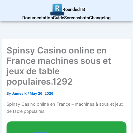
Skip
RoundedTB
to
content
Documentation
Guide
Screenshots
Changelog
Spinsy Casino online en
France machines sous et
jeux de table
populaires.1292
By
James K
/
May 26, 2026
Spinsy Casino online en France – machines à sous et jeux
de table populaires