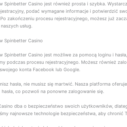
 w Spinbetter Casino jest również prosta i szybka. Wystarc
ejestracyjny, podać wymagane informacje i potwierdzić sw
Po zakończeniu procesu rejestracyjnego, możesz już zacz
 naszych usług.
w Spinbetter Casino
 Spinbetter Casino jest możliwe za pomocą loginu i hasła,
my podczas procesu rejestracyjnego. Możesz również zal
swojego konta Facebook lub Google.
nisz hasła, nie musisz się martwić. Nasza platforma oferu
 hasła, co pozwoli na ponowne zalogowanie się.
Casino dba o bezpieczeństwo swoich użytkowników, dlate
śmy najnowsze technologie bezpieczeństwa, aby chronić 