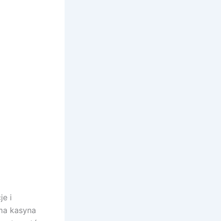
je i
rma kasyna