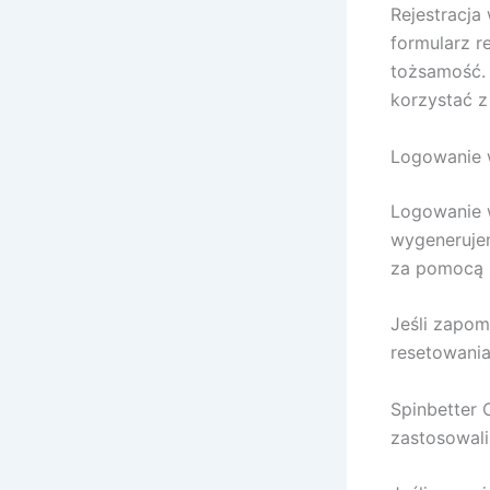
Rejestracja
formularz r
tożsamość. 
korzystać z
Logowanie 
Logowanie w
wygeneruje
za pomocą 
Jeśli zapom
resetowania
Spinbetter 
zastosowali