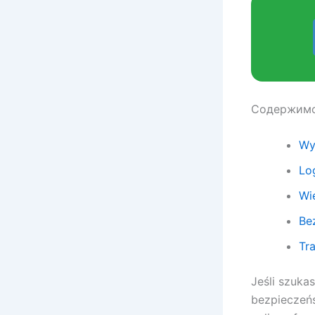
Содержим
Wy
Lo
Wi
Be
Tr
Jeśli szuka
bezpieczeńs