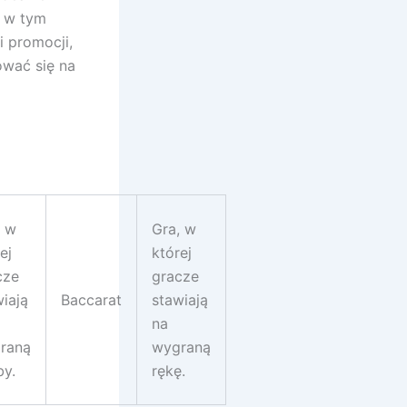
, w tym
 promocji,
ować się na
, w
Gra, w
ej
której
cze
gracze
iają
Baccarat
stawiają
na
raną
wygraną
by.
rękę.