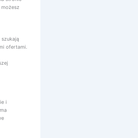
ę, możesz
 szukają
i ofertami.
szej
e i
rma
we