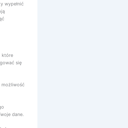
zy wypełnić
oją
ąć
 które
ogować się
je możliwość
go
Twoje dane.