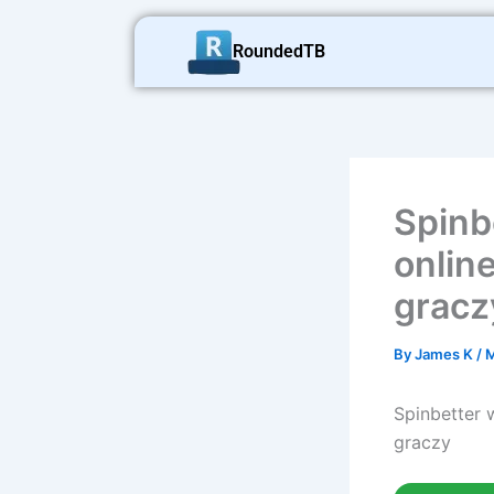
Skip
to
RoundedTB
content
Spinb
onlin
gracz
By
James K
/
M
Spinbetter 
graczy