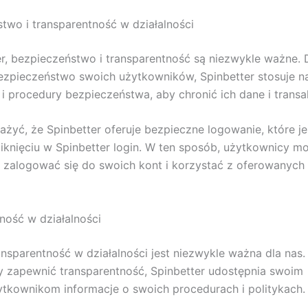
two i transparentność w działalności
r, bezpieczeństwo i transparentność są niezwykle ważne. 
ezpieczeństwo swoich użytkowników, Spinbetter stosuje n
 i procedury bezpieczeństwa, aby chronić ich dane i transa
żyć, że Spinbetter oferuje bezpieczne logowanie, które j
liknięciu w Spinbetter login. W ten sposób, użytkownicy m
 zalogować się do swoich kont i korzystać z oferowanych
ność w działalności
ansparentność w działalności jest niezwykle ważna dla nas.
y zapewnić transparentność, Spinbetter udostępnia swoim
ytkownikom informacje o swoich procedurach i politykach.