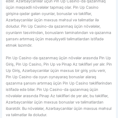
edilir. Azərbaycanlılar üçün Pin Up Casino-da qazanmaq
üçün məqsədli növələlər tapmaq olar. Pin Up Casino
girişinə qədər gələn oyunlar, bonuslar və təkliflər,
Azərbaycanlılar üçün məxsus məhsul və təlimatlar ilə
doludur. Pin Up Casino-da qazanmaq üçün növələlər,
oyunların təsvirindən, bonusların təminatından və qazanma
şansını artırmaq üçün məsuliyyətli təlimatlardan istifadə
etmək lazımdır.
Pin Up Casino-da qazanmaq üçün növələr arasında Pin Up
Giriş, Pin Up Casino, Pin Up və Pinap Az təklifləri yer alır. Pin
Up Giriş, Azərbaycanlılar üçün məxsus bir giriş yolu verir,
Pin Up Casino-da oyun oynayaraq bonuslar alaraq
qazanma şansını artırmaq üçün Pin Up Casino təkliflərindən
istifadə edə bilər. Pin Up Casino-da qazanmaq üçün
növələlər arasında Pinap Az təklifləri de yer alır, bu təkliflər,
Azərbaycanlılar üçün məxsus bonuslar və təlimatlardan
ibarətdir. Bu növələlər, Azərbaycanlılar üçün məxsus məhsul
və təlimatlar ilə doludur.