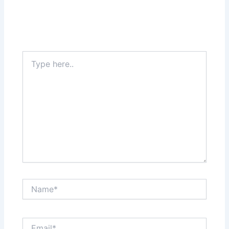
Type
here..
Name*
Email*