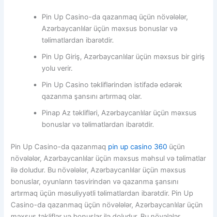
Pin Up Casino-da qazanmaq üçün növələlər,
Azərbaycanlılar üçün məxsus bonuslar və
təlimatlardan ibarətdir.
Pin Up Giriş, Azərbaycanlılar üçün məxsus bir giriş
yolu verir.
Pin Up Casino təkliflərindən istifadə edərək
qazanma şansını artırmaq olar.
Pinap Az təklifləri, Azərbaycanlılar üçün məxsus
bonuslar və təlimatlardan ibarətdir.
Pin Up Casino-da qazanmaq
pin up casino 360
üçün
növələlər, Azərbaycanlılar üçün məxsus məhsul və təlimatlar
ilə doludur. Bu növələlər, Azərbaycanlılar üçün məxsus
bonuslar, oyunların təsvirindən və qazanma şansını
artırmaq üçün məsuliyyətli təlimatlardan ibarətdir. Pin Up
Casino-da qazanmaq üçün növələlər, Azərbaycanlılar üçün
məxsus təkliflər və bonuslar ilə doludur. Bu növələlər,