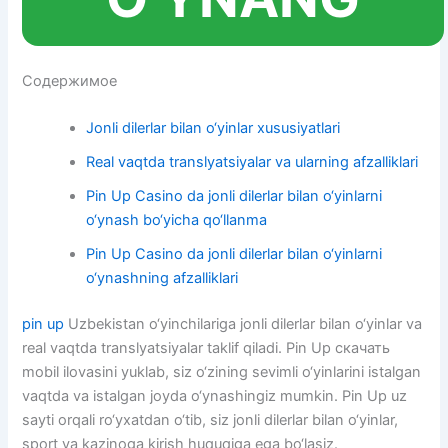
Содержимое
Jonli dilerlar bilan o‘yinlar xususiyatlari
Real vaqtda translyatsiyalar va ularning afzalliklari
Pin Up Casino da jonli dilerlar bilan o‘yinlarni
o‘ynash bo‘yicha qo‘llanma
Pin Up Casino da jonli dilerlar bilan o‘yinlarni
o‘ynashning afzalliklari
pin up
Uzbekistan o‘yinchilariga jonli dilerlar bilan o‘yinlar va
real vaqtda translyatsiyalar taklif qiladi. Pin Up скачать
mobil ilovasini yuklab, siz o‘zining sevimli o‘yinlarini istalgan
vaqtda va istalgan joyda o‘ynashingiz mumkin. Pin Up uz
sayti orqali ro‘yxatdan o‘tib, siz jonli dilerlar bilan o‘yinlar,
sport va kazinoga kirish huquqiga ega bo‘lasiz.