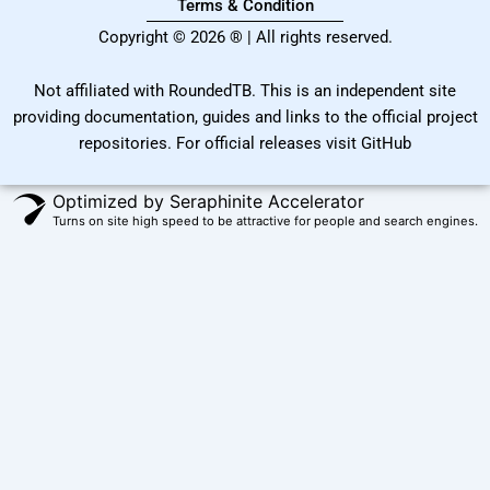
Terms & Condition
Copyright © 2026 ® | All rights reserved.
Not affiliated with RoundedTB. This is an independent site
providing documentation, guides and links to the official project
repositories. For official releases visit GitHub
Optimized by Seraphinite Accelerator
Turns on site high speed to be attractive for people and search engines.