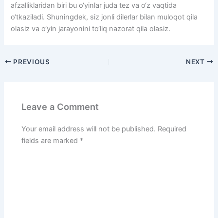
afzalliklaridan biri bu o‘yinlar juda tez va o‘z vaqtida
o‘tkaziladi. Shuningdek, siz jonli dilerlar bilan muloqot qila
olasiz va o‘yin jarayonini to‘liq nazorat qila olasiz.
PREVIOUS
NEXT
Leave a Comment
Your email address will not be published.
Required
fields are marked
*