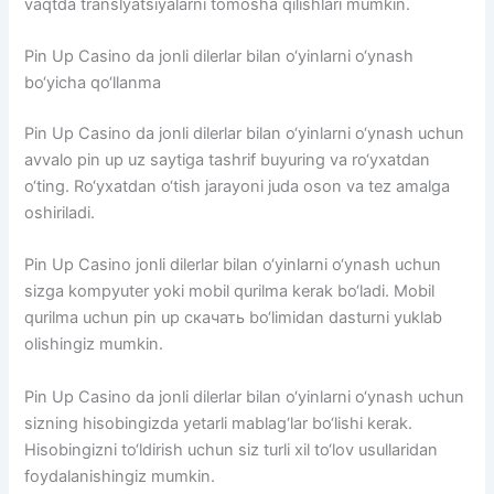
vaqtda translyatsiyalarni tomosha qilishlari mumkin.
Pin Up Casino da jonli dilerlar bilan o‘yinlarni o‘ynash
bo‘yicha qo‘llanma
Pin Up Casino da jonli dilerlar bilan o‘yinlarni o‘ynash uchun
avvalo pin up uz saytiga tashrif buyuring va ro‘yxatdan
o‘ting. Ro‘yxatdan o‘tish jarayoni juda oson va tez amalga
oshiriladi.
Pin Up Casino jonli dilerlar bilan o‘yinlarni o‘ynash uchun
sizga kompyuter yoki mobil qurilma kerak bo‘ladi. Mobil
qurilma uchun pin up скачать bo‘limidan dasturni yuklab
olishingiz mumkin.
Pin Up Casino da jonli dilerlar bilan o‘yinlarni o‘ynash uchun
sizning hisobingizda yetarli mablag‘lar bo‘lishi kerak.
Hisobingizni to‘ldirish uchun siz turli xil to‘lov usullaridan
foydalanishingiz mumkin.