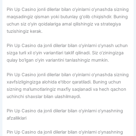
Pin Up Casino jonli dilerlar bilan o‘yinlarni o‘ynashda sizning
maqsadingiz qisman yoki butunlay g‘olib chiqishdir. Buning
uchun siz o‘yin qoidalariga amal qilishingiz va strategiya
tuzishingiz kerak.
Pin Up Casino da jonli dilerlar bilan o‘yinlarni o‘ynash uchun
sizga turli xil o‘yin variantlari taklif qilinadi. Siz o‘ziningizga
qulay bo‘lgan o‘yin variantini tanlashingiz mumkin.
Pin Up Casino jonli dilerlar bilan o‘yinlarni o‘ynashda sizning
xavfsizligingizga alohida e’tibor qaratiladi. Buning uchun
sizning ma‘lumotlaringiz maxfiy saqlanadi va hech qachon
uchinchi shaxslar bilan ulashilmaydi.
Pin Up Casino da jonli dilerlar bilan o‘yinlarni o‘ynashning
afzalliklari
Pin Up Casino da jonli dilerlar bilan o‘yinlarni o‘ynashning