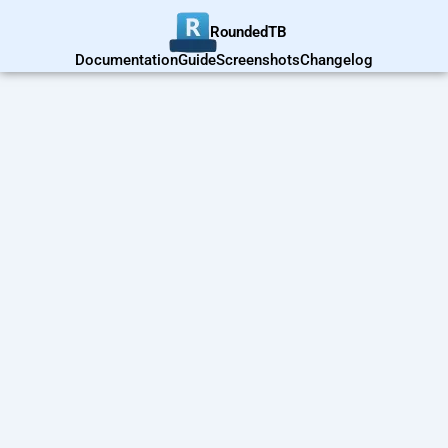
Skip
RoundedTB
to
content
Documentation
Guide
Screenshots
Changelog