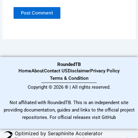
RoundedTB
Home
About
Contact US
Disclaimer
Privacy Policy
Terms & Condition
Copyright © 2026 ® | All rights reserved.
Not affiliated with RoundedTB. This is an independent site
providing documentation, guides and links to the official project
repositories. For official releases visit GitHub
Optimized by Seraphinite Accelerator