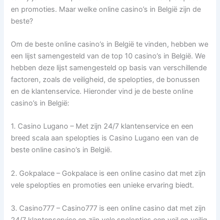
en promoties. Maar welke online casino’s in België zijn de
beste?
Om de beste online casino’s in België te vinden, hebben we
een lijst samengesteld van de top 10 casino’s in België. We
hebben deze lijst samengesteld op basis van verschillende
factoren, zoals de veiligheid, de spelopties, de bonussen
en de klantenservice. Hieronder vind je de beste online
casino’s in België:
1. Casino Lugano – Met zijn 24/7 klantenservice en een
breed scala aan spelopties is Casino Lugano een van de
beste online casino’s in België.
2. Gokpalace – Gokpalace is een online casino dat met zijn
vele spelopties en promoties een unieke ervaring biedt.
3. Casino777 – Casino777 is een online casino dat met zijn
24/7 klantenservice en zijn vele spelopties een veil en veilig