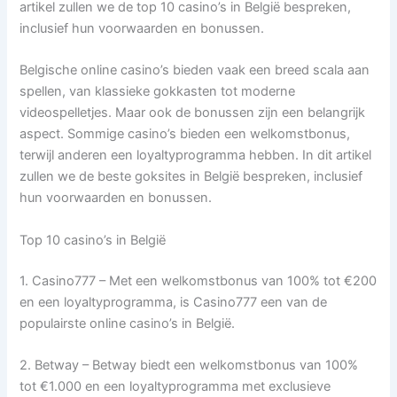
artikel zullen we de top 10 casino’s in België bespreken,
inclusief hun voorwaarden en bonussen.
Belgische online casino’s bieden vaak een breed scala aan
spellen, van klassieke gokkasten tot moderne
videospelletjes. Maar ook de bonussen zijn een belangrijk
aspect. Sommige casino’s bieden een welkomstbonus,
terwijl anderen een loyaltyprogramma hebben. In dit artikel
zullen we de beste goksites in België bespreken, inclusief
hun voorwaarden en bonussen.
Top 10 casino’s in België
1. Casino777 – Met een welkomstbonus van 100% tot €200
en een loyaltyprogramma, is Casino777 een van de
populairste online casino’s in België.
2. Betway – Betway biedt een welkomstbonus van 100%
tot €1.000 en een loyaltyprogramma met exclusieve