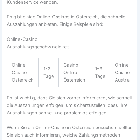
Kundenservice wenden.
Es gibt einige Online-Casinos in Österreich, die schnelle
Auszahlungen anbieten. Einige Beispiele sind:
Online-Casino
Auszahlungsgeschwindigkeit
Online
Casino
Online
1-2
1-3
Casino
Online
Casino
Tage
Tage
Österreich
Österreich
Austria
Es ist wichtig, dass Sie sich vorher informieren, wie schnell
die Auszahlungen erfolgen, um sicherzustellen, dass Ihre
Auszahlungen schnell und problemlos erfolgen.
Wenn Sie ein Online-Casino in Österreich besuchen, sollten
Sie sich auch informieren, welche Zahlungsmethoden