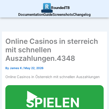
Skip
RoundedTB
to
content
Documentation
Guide
Screenshots
Changelog
Online Casinos in sterreich
mit schnellen
Auszahlungen.4348
By
James K
/
May 22, 2026
Online Casinos in Österreich mit schnellen Auszahlungen
▶️
SPIELEN