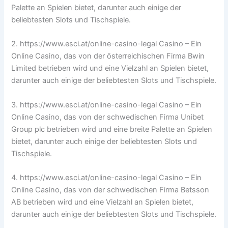
Palette an Spielen bietet, darunter auch einige der
beliebtesten Slots und Tischspiele.
2. https://www.esci.at/online-casino-legal Casino – Ein
Online Casino, das von der österreichischen Firma Bwin
Limited betrieben wird und eine Vielzahl an Spielen bietet,
darunter auch einige der beliebtesten Slots und Tischspiele.
3. https://www.esci.at/online-casino-legal Casino – Ein
Online Casino, das von der schwedischen Firma Unibet
Group plc betrieben wird und eine breite Palette an Spielen
bietet, darunter auch einige der beliebtesten Slots und
Tischspiele.
4. https://www.esci.at/online-casino-legal Casino – Ein
Online Casino, das von der schwedischen Firma Betsson
AB betrieben wird und eine Vielzahl an Spielen bietet,
darunter auch einige der beliebtesten Slots und Tischspiele.