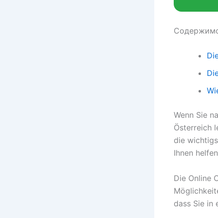
Содержим
Di
Di
Wi
Wenn Sie na
Österreich l
die wichtig
Ihnen helfen
Die Online C
Möglichkeit
dass Sie in