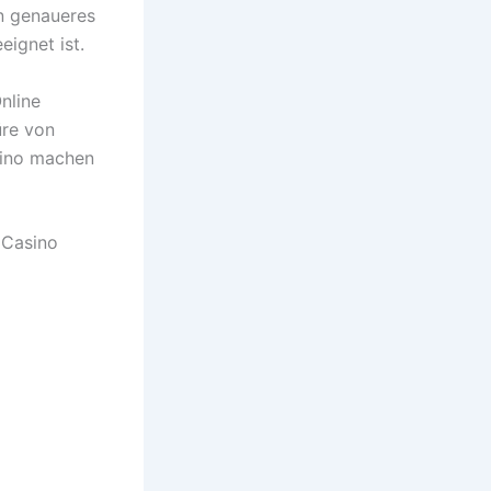
in genaueres
ignet ist.
nline
üre von
sino machen
e Casino