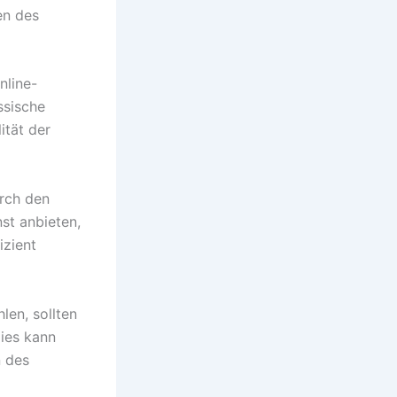
en des
nline-
ssische
ität der
rch den
st anbieten,
izient
len, sollten
ies kann
n des