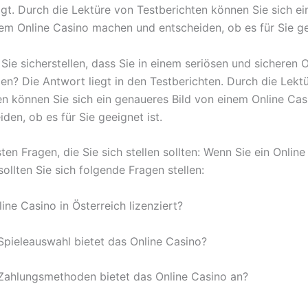
igt. Durch die Lektüre von Testberichten können Sie sich e
nem Online Casino machen und entscheiden, ob es für Sie gee
ie sicherstellen, dass Sie in einem seriösen und sicheren O
len? Die Antwort liegt in den Testberichten. Durch die Lekt
en können Sie sich ein genaueres Bild von einem Online Ca
den, ob es für Sie geeignet ist.
ten Fragen, die Sie sich stellen sollten: Wenn Sie ein Onlin
ollten Sie sich folgende Fragen stellen:
line Casino in Österreich lizenziert?
Spieleauswahl bietet das Online Casino?
Zahlungsmethoden bietet das Online Casino an?