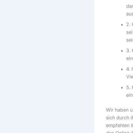
das
au
2. 
sei
sei
3. 
ein
4. 
Vie
5. 
ein
Wir haben u
sich durch i
empfehlen I