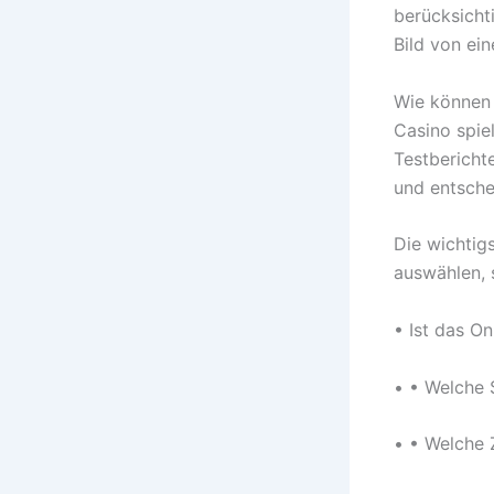
berücksicht
Bild von ei
Wie können S
Casino spie
Testbericht
und entschei
Die wichtigs
auswählen, s
• Ist das On
• • Welche 
• • Welche 