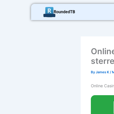
Skip
to
RoundedTB
content
Onlin
sterr
By
James K
/
M
Online Casi