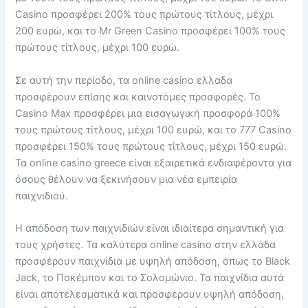
Casino προσφέρει 200% τους πρώτους τίτλους, μέχρι
200 ευρώ, και το Mr Green Casino προσφέρει 100% τους
πρώτους τίτλους, μέχρι 100 ευρώ.
Σε αυτή την περίοδο, τα online casino ελλαδα
προσφέρουν επίσης και καινοτόμες προσφορές. Το
Casino Max προσφέρει μια εισαγωγική προσφορά 100%
τους πρώτους τίτλους, μέχρι 100 ευρώ, και το 777 Casino
προσφέρει 150% τους πρώτους τίτλους, μέχρι 150 ευρώ.
Τα online casino greece είναι εξαιρετικά ενδιαφέροντα για
όσους θέλουν να ξεκινήσουν μια νέα εμπειρία
παιχνιδιού.
Η απόδοση των παιχνιδιών είναι ιδιαίτερα σημαντική για
τους χρήστες. Τα καλύτερα online casino στην ελλάδα
προσφέρουν παιχνίδια με υψηλή απόδοση, όπως το Black
Jack, το Ποκέμπον και το Σολομώνιο. Τα παιχνίδια αυτά
είναι αποτελεσματικά και προσφέρουν υψηλή απόδοση,