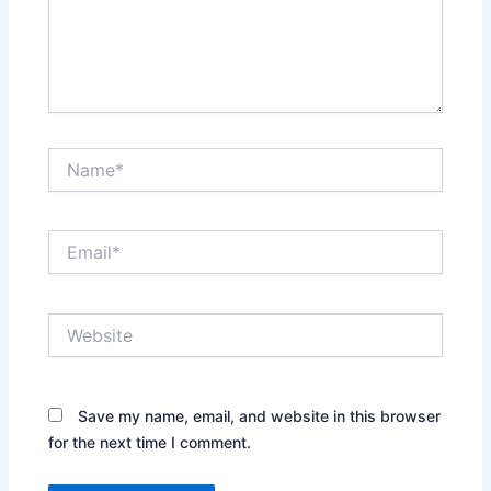
Name*
Email*
Website
Save my name, email, and website in this browser
for the next time I comment.