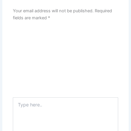
Your email address will not be published.
Required
fields are marked
*
Type
here..