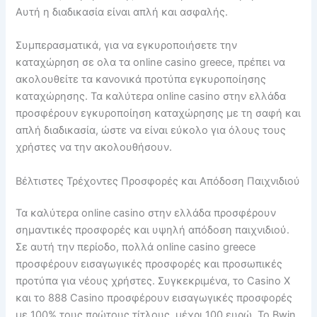
Αυτή η διαδικασία είναι απλή και ασφαλής.
Συμπερασματικά, για να εγκυροποιήσετε την
καταχώρηση σε ολα τα online casino greece, πρέπει να
ακολουθείτε τα κανονικά προτύπα εγκυροποίησης
καταχώρησης. Τα καλύτερα online casino στην ελλάδα
προσφέρουν εγκυροποίηση καταχώρησης με τη σαφή και
απλή διαδικασία, ώστε να είναι εύκολο για όλους τους
χρήστες να την ακολουθήσουν.
Βέλτιστες Τρέχοντες Προσφορές και Απόδοση Παιχνιδιού
Τα καλύτερα online casino στην ελλάδα προσφέρουν
σημαντικές προσφορές και υψηλή απόδοση παιχνιδιού.
Σε αυτή την περίοδο, πολλά online casino greece
προσφέρουν εισαγωγικές προσφορές και προσωπικές
προτύπα για νέους χρήστες. Συγκεκριμένα, το Casino X
και το 888 Casino προσφέρουν εισαγωγικές προσφορές
με 100% τους πρώτους τίτλους, μέχρι 100 ευρώ. Το Bwin