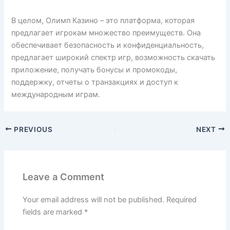
В целом, Олимп Казино – это платформа, которая
предлагает игрокам множество преимуществ. Она
обеспечивает безопасность и конфиденциальность,
предлагает широкий спектр игр, возможность скачать
приложение, получать бонусы и промокоды,
поддержку, отчеты о транзакциях и доступ к
международным играм.
PREVIOUS
NEXT
Leave a Comment
Your email address will not be published.
Required
fields are marked
*