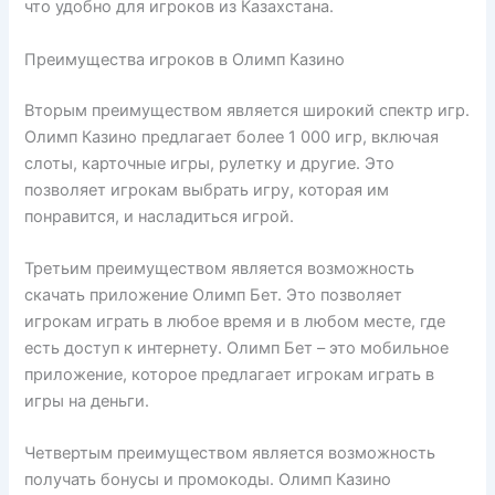
что удобно для игроков из Казахстана.
Преимущества игроков в Олимп Казино
Вторым преимуществом является широкий спектр игр.
Олимп Казино предлагает более 1 000 игр, включая
слоты, карточные игры, рулетку и другие. Это
позволяет игрокам выбрать игру, которая им
понравится, и насладиться игрой.
Третьим преимуществом является возможность
скачать приложение Олимп Бет. Это позволяет
игрокам играть в любое время и в любом месте, где
есть доступ к интернету. Олимп Бет – это мобильное
приложение, которое предлагает игрокам играть в
игры на деньги.
Четвертым преимуществом является возможность
получать бонусы и промокоды. Олимп Казино