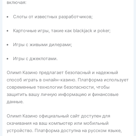
включая:
Слоты от известных разработчиков;
Карточные игры, такие как blackjack и poker;
Игры с живыми дилерами;
Игры с джекпотами.
Олимп Казино предлагает безопасный и надежный
способ играть в онлайн-казино. Платформа использует
современные технологии безопасности, чтобы
защитить вашу личную информацию и финансовые
данные.
Олимп Казино официальный сайт доступен для
скачивания на ваш компьютер или мобильный
устройство. Платформа доступна на русском языке,