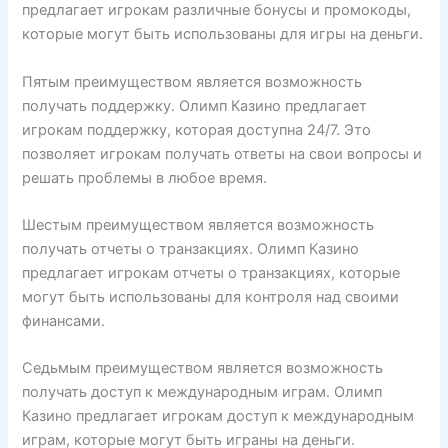
предлагает игрокам различные бонусы и промокоды,
которые могут быть использованы для игры на деньги.
Пятым преимуществом является возможность
получать поддержку. Олимп Казино предлагает
игрокам поддержку, которая доступна 24/7. Это
позволяет игрокам получать ответы на свои вопросы и
решать проблемы в любое время.
Шестым преимуществом является возможность
получать отчеты о транзакциях. Олимп Казино
предлагает игрокам отчеты о транзакциях, которые
могут быть использованы для контроля над своими
финансами.
Седьмым преимуществом является возможность
получать доступ к международным играм. Олимп
Казино предлагает игрокам доступ к международным
играм, которые могут быть играны на деньги.