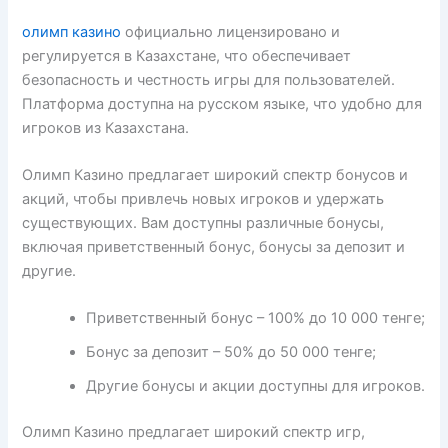
олимп казино
официально лицензировано и
регулируется в Казахстане, что обеспечивает
безопасность и честность игры для пользователей.
Платформа доступна на русском языке, что удобно для
игроков из Казахстана.
Олимп Казино предлагает широкий спектр бонусов и
акций, чтобы привлечь новых игроков и удержать
существующих. Вам доступны различные бонусы,
включая приветственный бонус, бонусы за депозит и
другие.
Приветственный бонус – 100% до 10 000 тенге;
Бонус за депозит – 50% до 50 000 тенге;
Другие бонусы и акции доступны для игроков.
Олимп Казино предлагает широкий спектр игр,