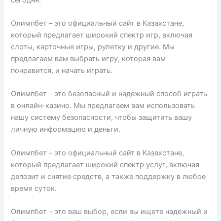
Олимпбет – это официальный сайт в Казахстане,
который предлагает широкий спектр игр, включая
слоты, карточные игры, рулетку и другие. Мы
предлагаем вам выбрать игру, которая вам
понравится, и начать играть.
Олимпбет – это безопасный и надежный способ играть
в онлайн-казино. Мы предлагаем вам использовать
нашу систему безопасности, чтобы защитить вашу
личную информацию и деньги.
Олимпбет – это официальный сайт в Казахстане,
который предлагает широкий спектр услуг, включая
депозит и снятие средств, а также поддержку в любое
время суток.
Олимпбет – это ваш выбор, если вы ищете надежный и