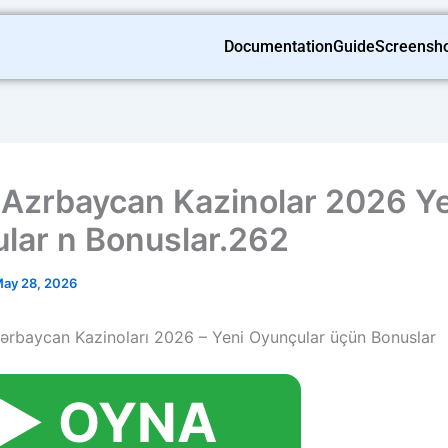
Documentation
Guide
Screensh
 Azrbaycan Kazinolar 2026 Y
lar n Bonuslar.262
ay 28, 2026
ərbaycan Kazinoları 2026 – Yeni Oyunçular üçün Bonuslar
▶️ OYNA