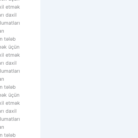
xil etmək
rı daxil
lumatları
an
n tələb
tmək üçün
xil etmək
rı daxil
lumatları
an
n tələb
tmək üçün
xil etmək
rı daxil
lumatları
an
n tələb