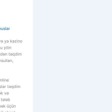
uslar
və ya kazino
u yilin
indən təqdim
ulları,
nline
slar təqdim
ək və
 tələb
tmək üçün