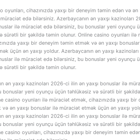
no oyunları, cihazınızda yaxşı bir deneyim təmin edən və ən
 müraciət edə bilərsiniz. Azerbaycanın ən yaxşı kazinoları 20
uslar ilə müraciət edə bilərsiniz, bu bonuslar yeni oyunçu 
ə sürətli bir şəkildə təmin olunur. Online casino oyunları ilə
zınızda yaxşı bir deneyim təmin etmək və ən yaxşı bonuslar 
mək üçün ən yaxşı yoldur. Azerbaycanın ən yaxşı kazinoları 
uslar ilə müraciət edə bilərsiniz, bu bonuslar yeni oyunçu 
ə sürətli bir şəkildə təmin olunur.
 ən yaxşı kazinoları 2026-ci ilin ən yaxşı bonuslar ilə mür
bu bonuslar yeni oyunçu üçün təhlükəsiz və sürətli bir şəkild
ne casino oyunları ilə müraciət etmək, cihazınızda yaxşı bir
 və ən yaxşı bonuslar ilə müraciət etmək üçün ən yaxşı yol
 ən yaxşı kazinoları 2026-ci ilin ən yaxşı bonuslar ilə mür
bu bonuslar yeni oyunçu üçün təhlükəsiz və sürətli bir şəkild
ne casino oyunları, cihazınızda yaxşı bir deneyim təmin edə