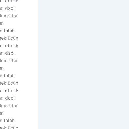
xil etmək
rı daxil
lumatları
an
n tələb
tmək üçün
xil etmək
rı daxil
lumatları
an
n tələb
tmək üçün
xil etmək
rı daxil
lumatları
an
n tələb
tmək üçün