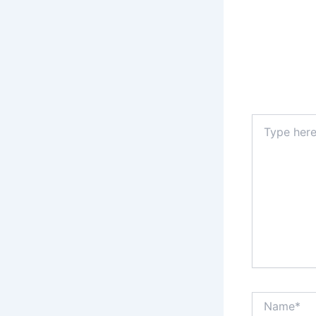
Type
here..
Name*