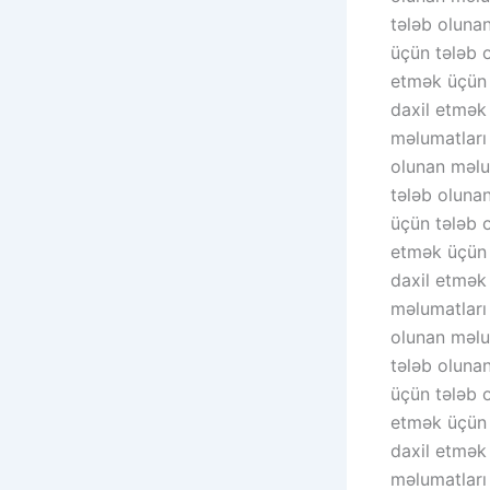
tələb oluna
üçün tələb 
etmək üçün 
daxil etmək
məlumatları
olunan məlu
tələb oluna
üçün tələb 
etmək üçün 
daxil etmək
məlumatları
olunan məlu
tələb oluna
üçün tələb 
etmək üçün 
daxil etmək
məlumatları