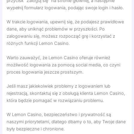
przycisk “Zaloguj się” na stronie głównej, a następnie
wypełnij formularz logowania, podając swoje login i hasło.
W trakcie logowania, upewnij się, że podajesz prawidłowe
dane, aby uniknąć problemów w przyszłości. Po
zalogowaniu się, możesz rozpocząć grę i korzystać z
różnych funkcji Lemon Casino.
Warto zauważyć, że Lemon Casino oferuje również
możliwość logowania za pomocą social media, co czyni
proces logowania jeszcze prostszym.
Jeśli masz jakiekolwiek problemy z logowaniem lub
rejestracją, skontaktuj się z obsługą klienta Lemon Casino,
która będzie pomagać w rozwiązaniu problemu.
W Lemon Casino, bezpieczeństwo i prywatność są
naszymi priorytetami, dlatego dbamy o to, aby Twoje dane
były bezpieczne i chronione.