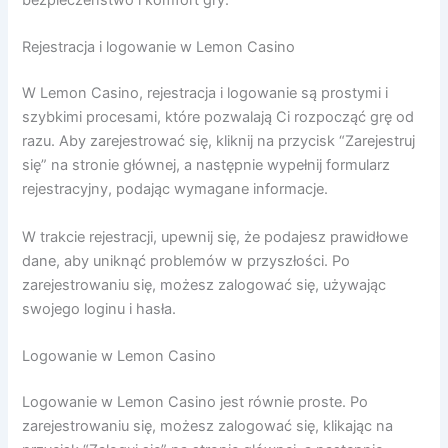
bezpieczeństwo i komfort gry.
Rejestracja i logowanie w Lemon Casino
W Lemon Casino, rejestracja i logowanie są prostymi i
szybkimi procesami, które pozwalają Ci rozpocząć grę od
razu. Aby zarejestrować się, kliknij na przycisk “Zarejestruj
się” na stronie głównej, a następnie wypełnij formularz
rejestracyjny, podając wymagane informacje.
W trakcie rejestracji, upewnij się, że podajesz prawidłowe
dane, aby uniknąć problemów w przyszłości. Po
zarejestrowaniu się, możesz zalogować się, używając
swojego loginu i hasła.
Logowanie w Lemon Casino
Logowanie w Lemon Casino jest równie proste. Po
zarejestrowaniu się, możesz zalogować się, klikając na