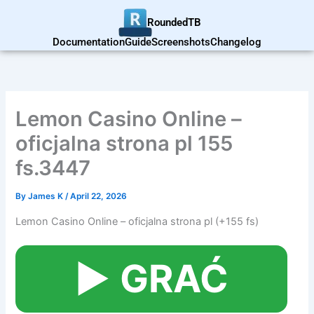
Skip
RoundedTB
to
content
Documentation
Guide
Screenshots
Changelog
Lemon Casino Online –
oficjalna strona pl 155
fs.3447
By
James K
/
April 22, 2026
Lemon Casino Online – oficjalna strona pl (+155 fs)
▶️ GRAĆ