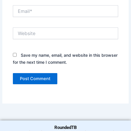
Email*
Website
Save my name, email, and website in this browser
for the next time I comment.
RoundedTB