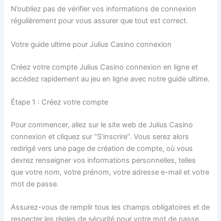
N’oubliez pas de vérifier vos informations de connexion
régulièrement pour vous assurer que tout est correct.
Votre guide ultime pour Julius Casino connexion
Créez votre compte Julius Casino connexion en ligne et
accédez rapidement au jeu en ligne avec notre guide ultime.
Étape 1 : Créez votre compte
Pour commencer, allez sur le site web de Julius Casino
connexion et cliquez sur “S’inscrire”. Vous serez alors
redirigé vers une page de création de compte, où vous
devrez renseigner vos informations personnelles, telles
que votre nom, votre prénom, votre adresse e-mail et votre
mot de passe.
Assurez-vous de remplir tous les champs obligatoires et de
respecter les règles de sécurité pour votre mot de passe.