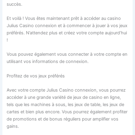
succès.
Et voilà ! Vous êtes maintenant prêt à accéder au casino
Julius Casino connexion et à commencer à jouer à vos jeux
préférés. N’attendez plus et créez votre compte aujourd’hui
!
Vous pouvez également vous connecter à votre compte en
utilisant vos informations de connexion.
Profitez de vos jeux préférés
Avec votre compte Julius Casino connexion, vous pourrez
accéder à une grande variété de jeux de casino en ligne,
tels que les machines à sous, les jeux de table, les jeux de
cartes et bien plus encore. Vous pourrez également profiter
de promotions et de bonus réguliers pour amplifier vos
gains.