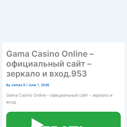
Gama Casino Online –
официальный сайт –
зеркало и вход.953
By
James K
/
June 1, 2026
Gama Casino Online – официальный сайт – зеркало и
вход
▶️