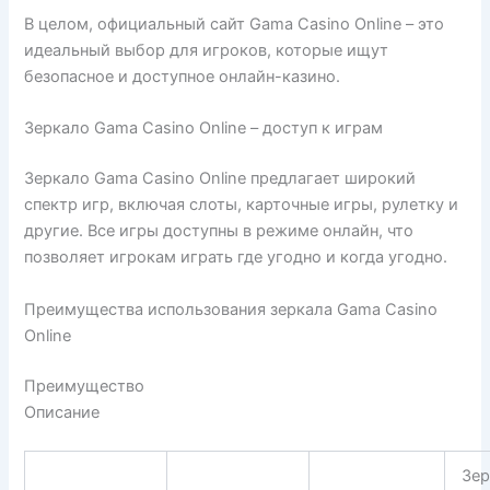
В целом, официальный сайт Gama Casino Online – это
идеальный выбор для игроков, которые ищут
безопасное и доступное онлайн-казино.
Зеркало Gama Casino Online – доступ к играм
Зеркало Gama Casino Online предлагает широкий
спектр игр, включая слоты, карточные игры, рулетку и
другие. Все игры доступны в режиме онлайн, что
позволяет игрокам играть где угодно и когда угодно.
Преимущества использования зеркала Gama Casino
Online
Преимущество
Описание
Зер