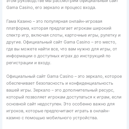
этом руководстве мы рассмотрим официальный сайт
Gama Casino, его зеркало и процесс входа.
Гама Казино – это популярная онлайн-игровая
платформа, которая предлагает игрокам широкий
спектр игр, включая слоты, карточные игры, рулетку и
другие. Официальный сайт Gama Casino – это место,
где вы можете найти все, что вам нужно для игры, от
информации о доступных играх до инструкций по
регистрации и входу.
Официальный сайт Gama Casino – это зеркало, которое
обеспечивает безопасность и конфиденциальность
вашей игры. Зеркало – это дополнительный ресурс,
который позволяет игрокам доступаться к играм, если
основной сайт недоступен. Это особенно важно для
игроков, которые предпочитают играть в онлайн-
казино с помощью мобильного устройства.