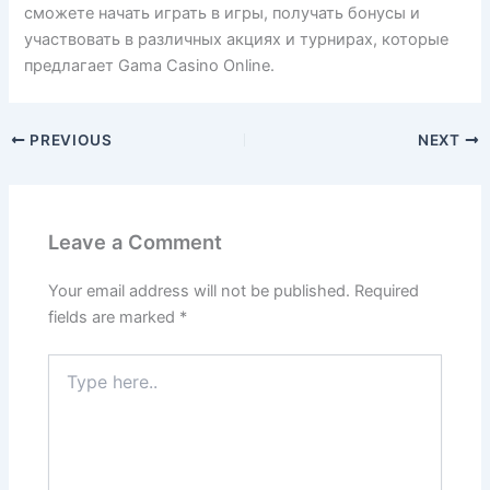
сможете начать играть в игры, получать бонусы и
участвовать в различных акциях и турнирах, которые
предлагает Gama Casino Online.
PREVIOUS
NEXT
Leave a Comment
Your email address will not be published.
Required
fields are marked
*
Type
here..