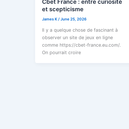
Cbet France : entre curiosité
et scepticisme
James K
/
June 25, 2026
Il y a quelque chose de fascinant à
observer un site de jeux en ligne
comme https://cbet-france.eu.com/.
On pourrait croire
H