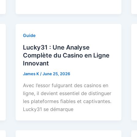
Guide
Lucky31 : Une Analyse
Complète du Casino en Ligne
Innovant
James K
/
June 25, 2026
Avec l’essor fulgurant des casinos en
ligne, il devient essentiel de distinguer
les plateformes fiables et captivantes.
Lucky31 se démarque