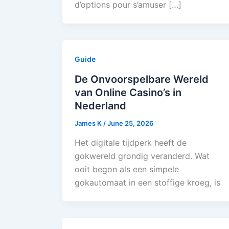
d’options pour s’amuser […]
Guide
De Onvoorspelbare Wereld
van Online Casino’s in
Nederland
James K
/
June 25, 2026
Het digitale tijdperk heeft de
gokwereld grondig veranderd. Wat
ooit begon als een simpele
gokautomaat in een stoffige kroeg, is