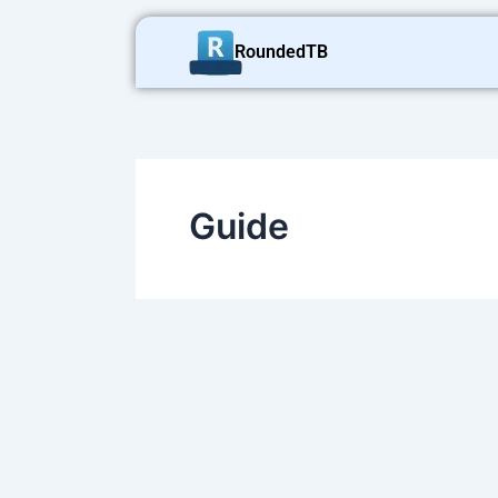
Skip
to
RoundedTB
content
Guide