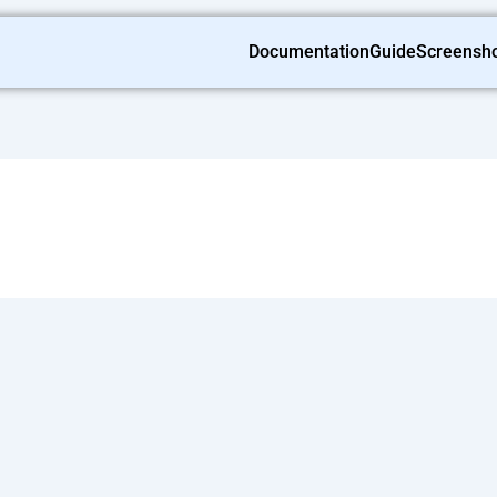
Documentation
Guide
Screensh