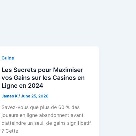
Guide
Les Secrets pour Maximiser
vos Gains sur les Casinos en
Ligne en 2024
James K
/
June 25, 2026
Savez-vous que plus de 60 % des
joueurs en ligne abandonnent avant
d’atteindre un seuil de gains significatif
? Cette