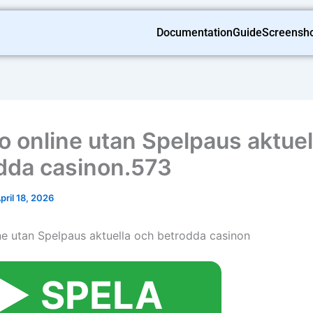
Documentation
Guide
Screensh
o online utan Spelpaus aktuel
dda casinon.573
pril 18, 2026
ne utan Spelpaus aktuella och betrodda casinon
▶️ SPELA