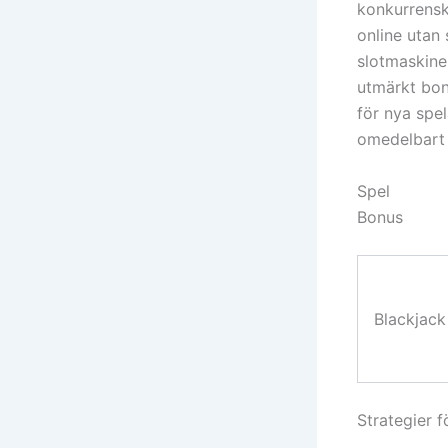
konkurrensk
online utan
slotmaskiner
utmärkt bon
för nya spel
omedelbart 
Spel
Bonus
Blackjack
Strategier 