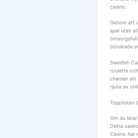
casino.
Genom att v
spel utan at
omsorgsfull 
oönskade av
Swedish Cas
roulette oc
chanser att 
njuta av onl
Topplistan 
Om du letar
Detta casin
Casino har e