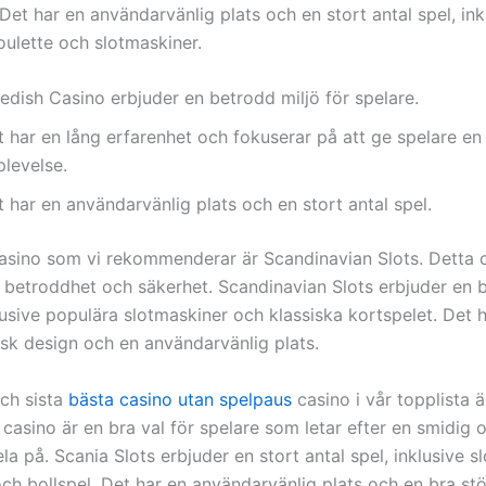
Det har en användarvänlig plats och en stort antal spel, ink
oulette och slotmaskiner.
edish Casino erbjuder en betrodd miljö för spelare.
 har en lång erfarenhet och fokuserar på att ge spelare en 
plevelse.
 har en användarvänlig plats och en stort antal spel.
asino som vi rekommenderar är Scandinavian Slots. Detta c
n betroddhet och säkerhet. Scandinavian Slots erbjuder en 
lusive populära slotmaskiner och klassiska kortspelet. Det 
isk design och en användarvänlig plats.
och sista
bästa casino utan spelpaus
casino i vår topplista 
 casino är en bra val för spelare som letar efter en smidig
ela på. Scania Slots erbjuder en stort antal spel, inklusive s
och bollspel. Det har en användarvänlig plats och en bra st