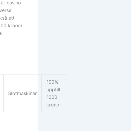
är casino
iverse
kså ett
000 kronor
a
100%
upptill
Slotmaskiner
1000
kronor