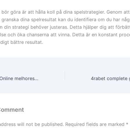
 bör göra är att hålla koll på dina spelstrategier. Genom att
 granska dina spelresultat kan du identifiera om du har någ
om din strategi behöver justeras. Detta hjälper dig att förbät
lse och öka chanserna att vinna. Detta är en konstant pro
ndigt bättre resultat.
Casino Portugal Online melhores plataformas para jogar com segurana.2065
 Comment
address will not be published.
Required fields are marked
*