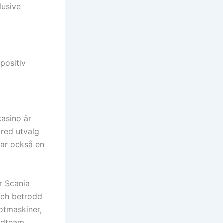
lusive
positiv
asino är
bred utvalg
har också en
är Scania
 och betrodd
lotmaskiner,
ödteam.