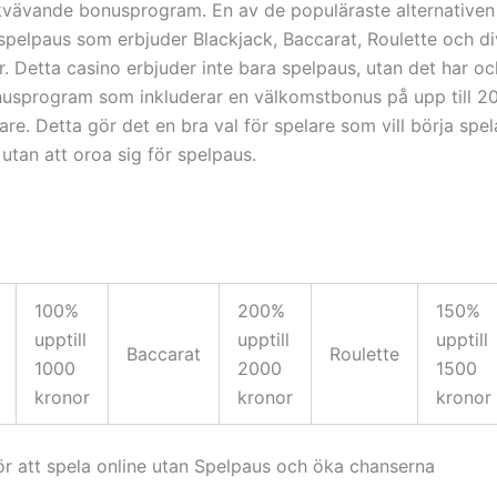
vävande bonusprogram. En av de populäraste alternativen 
 spelpaus som erbjuder Blackjack, Baccarat, Roulette och d
. Detta casino erbjuder inte bara spelpaus, utan det har oc
usprogram som inkluderar en välkomstbonus på upp till 2
are. Detta gör det en bra val för spelare som vill börja spel
utan att oroa sig för spelpaus.
100%
200%
150%
upptill
upptill
upptill
Baccarat
Roulette
1000
2000
1500
kronor
kronor
kronor
för att spela online utan Spelpaus och öka chanserna