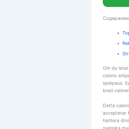
Содержим
To
Re
Str
Om du letar
casino erbj
spelpaus. S
bred valmen
Detta casin
accepterar f
hantera dina
svenska mynd