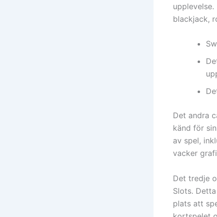
upplevelse. 
blackjack, r
Sw
Det
up
Det
Det andra c
känd för si
av spel, ink
vacker graf
Det tredje 
Slots. Detta
plats att sp
kortspelet 