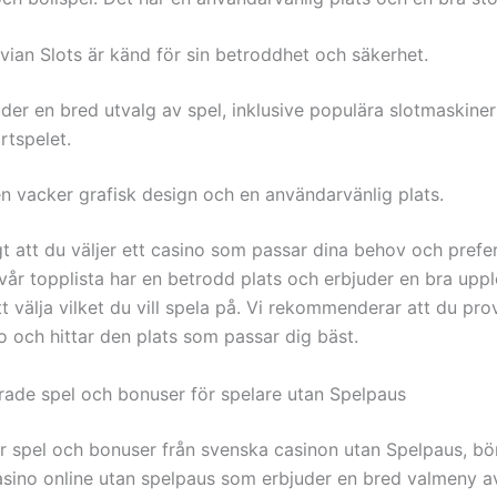
vian Slots är känd för sin betroddhet och säkerhet.
der en bred utvalg av spel, inklusive populära slotmaskine
rtspelet.
en vacker grafisk design och en användarvänlig plats.
gt att du väljer ett casino som passar dina behov och prefer
 vår topplista har en betrodd plats och erbjuder en bra uppl
att välja vilket du vill spela på. Vi rekommenderar att du pr
o och hittar den plats som passar dig bäst.
de spel och bonuser för spelare utan Spelpaus
 spel och bonuser från svenska casinon utan Spelpaus, bö
sino online utan spelpaus som erbjuder en bred valmeny a