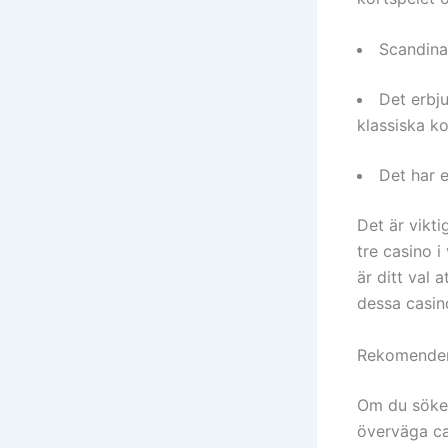
Scandina
Det erbju
klassiska ko
Det har 
Det är vikti
tre casino i
är ditt val 
dessa casin
Rekomendera
Om du söker
överväga ca