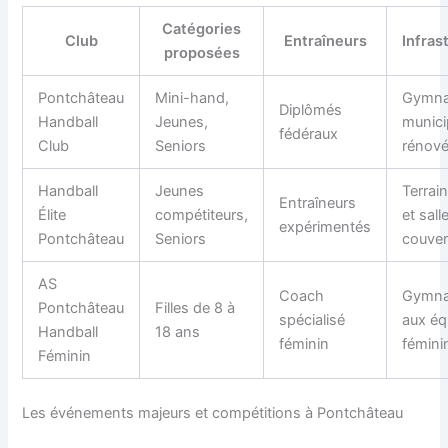
Catégories
Club
Entraîneurs
Infras
proposées
Pontchâteau
Mini-hand,
Gymn
Diplômés
Handball
Jeunes,
munici
fédéraux
Club
Seniors
rénov
Handball
Jeunes
Terrain
Entraîneurs
Élite
compétiteurs,
et sall
expérimentés
Pontchâteau
Seniors
couver
AS
Coach
Gymna
Pontchâteau
Filles de 8 à
spécialisé
aux éq
Handball
18 ans
féminin
fémini
Féminin
Les événements majeurs et compétitions à Pontchâteau