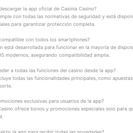
descargar la app oficial de Casinia Casino?
cumple con todas las normativas de seguridad y está dispon
ciales para garantizar protección completa.
compatible con todos los smartphones?
ón está desarrollada para funcionar en la mayoría de dispos
OS modernos, asegurando compatibilidad amplia.
der a todas las funciones del casino desde la app?
ncluye todas las funcionalidades principales, como apuestas
porte.
omociones exclusivas para usuarios de la app?
 Casino ofrece bonos y promociones especiales solo para q
l.
lizo la app para recibir todas las novedades?