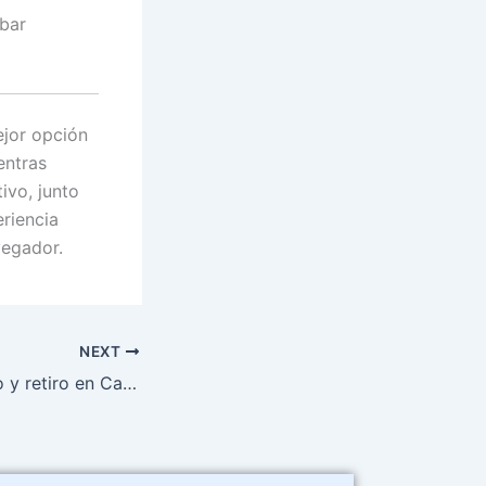
bar
ejor opción
entras
ivo, junto
riencia
vegador.
NEXT
Opciones de pago y retiro en Casino Midas con las comisiones más bajas