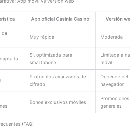
rativa: App móvil vs versión web
rística
App oficial Casinia Casino
Versión we
d de
Muy rápida
Moderada
Sí, optimizada para
Limitada a n
adaptada
smartphone
móvil
Protocolos avanzados de
Depende del
d
cifrado
navegador
Promociones
Bonos exclusivos móviles
nes
generales
recuentes (FAQ)