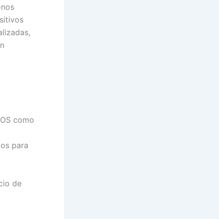
onos
sitivos
lizadas,
an
 iOS como
dos para
cio de