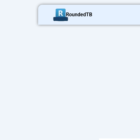
Skip
to
RoundedTB
content