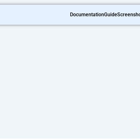
Documentation
Guide
Screensh