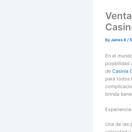
Ventaj
Casin
By
James K
/
S
En el mundo 
posibilidad
de
Casinia 
para todos 
complicacio
brinda bene
Experiencia
Una de las p
velocidad y 