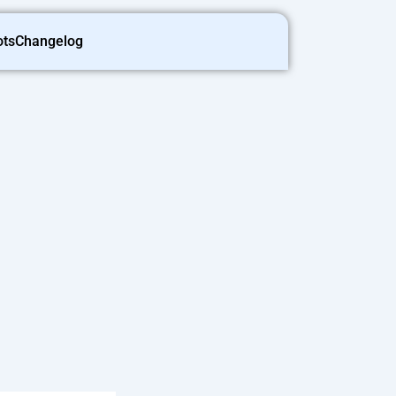
ots
Changelog