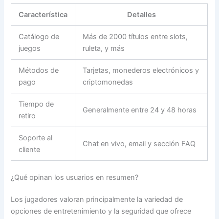
Característica
Detalles
Catálogo de
Más de 2000 títulos entre slots,
juegos
ruleta, y más
Métodos de
Tarjetas, monederos electrónicos y
pago
criptomonedas
Tiempo de
Generalmente entre 24 y 48 horas
retiro
Soporte al
Chat en vivo, email y sección FAQ
cliente
¿Qué opinan los usuarios en resumen?
Los jugadores valoran principalmente la variedad de
opciones de entretenimiento y la seguridad que ofrece