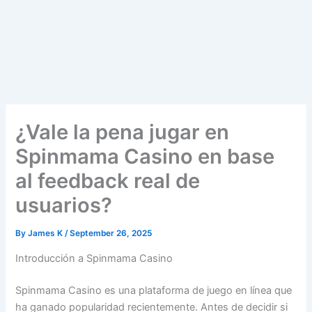
¿Vale la pena jugar en
Spinmama Casino en base
al feedback real de
usuarios?
By
James K
/
September 26, 2025
Introducción a Spinmama Casino
Spinmama Casino es una plataforma de juego en línea que
ha ganado popularidad recientemente. Antes de decidir si