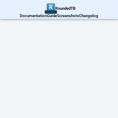
Skip
RoundedTB
to
content
Documentation
Guide
Screenshots
Changelog