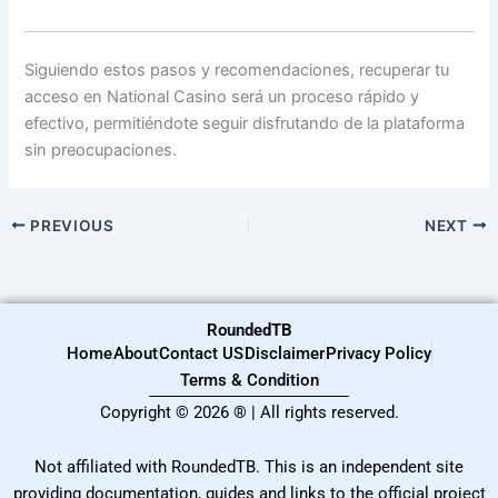
Siguiendo estos pasos y recomendaciones, recuperar tu
acceso en National Casino será un proceso rápido y
efectivo, permitiéndote seguir disfrutando de la plataforma
sin preocupaciones.
PREVIOUS
NEXT
RoundedTB
Home
About
Contact US
Disclaimer
Privacy Policy
Terms & Condition
Copyright © 2026 ® | All rights reserved.
Not affiliated with RoundedTB. This is an independent site
providing documentation, guides and links to the official project