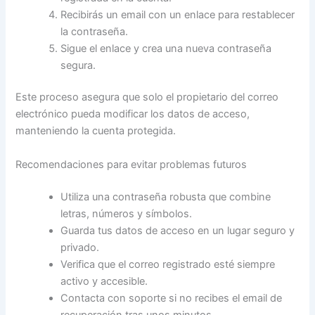
Recibirás un email con un enlace para restablecer
la contraseña.
Sigue el enlace y crea una nueva contraseña
segura.
Este proceso asegura que solo el propietario del correo
electrónico pueda modificar los datos de acceso,
manteniendo la cuenta protegida.
Recomendaciones para evitar problemas futuros
Utiliza una contraseña robusta que combine
letras, números y símbolos.
Guarda tus datos de acceso en un lugar seguro y
privado.
Verifica que el correo registrado esté siempre
activo y accesible.
Contacta con soporte si no recibes el email de
recuperación tras unos minutos.