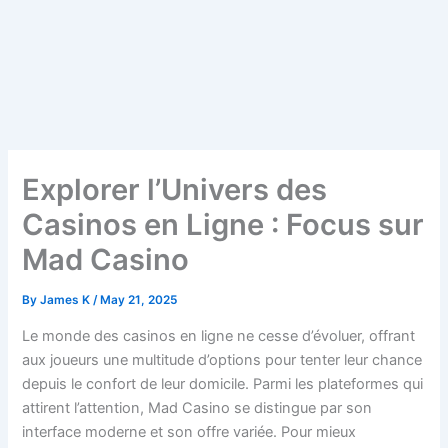
Explorer l’Univers des
Casinos en Ligne : Focus sur
Mad Casino
By
James K
/
May 21, 2025
Le monde des casinos en ligne ne cesse d’évoluer, offrant
aux joueurs une multitude d’options pour tenter leur chance
depuis le confort de leur domicile. Parmi les plateformes qui
attirent l’attention, Mad Casino se distingue par son
interface moderne et son offre variée. Pour mieux