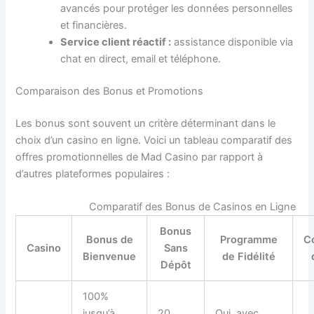
avancés pour protéger les données personnelles
et financières.
Service client réactif :
assistance disponible via
chat en direct, email et téléphone.
Comparaison des Bonus et Promotions
Les bonus sont souvent un critère déterminant dans le
choix d’un casino en ligne. Voici un tableau comparatif des
offres promotionnelles de Mad Casino par rapport à
d’autres plateformes populaires :
Comparatif des Bonus de Casinos en Ligne
Bonus
Bonus de
Programme
C
Casino
Sans
Bienvenue
de Fidélité
Dépôt
100%
jusqu’à
20
Oui, avec