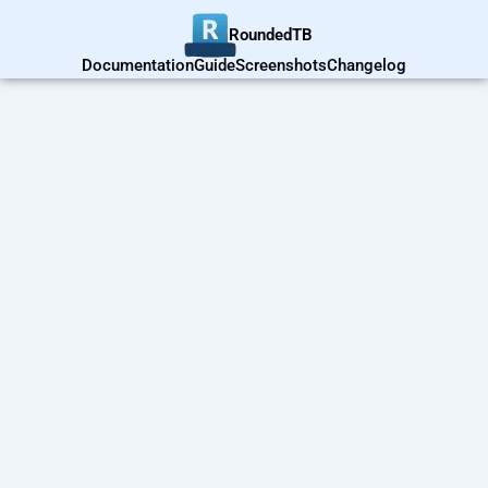
Skip
RoundedTB
to
content
Documentation
Guide
Screenshots
Changelog