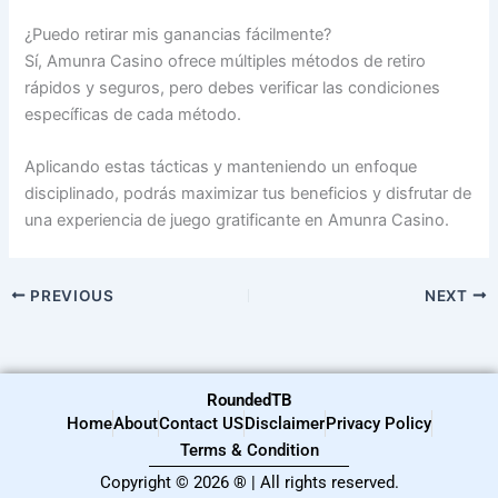
¿Puedo retirar mis ganancias fácilmente?
Sí, Amunra Casino ofrece múltiples métodos de retiro
rápidos y seguros, pero debes verificar las condiciones
específicas de cada método.
Aplicando estas tácticas y manteniendo un enfoque
disciplinado, podrás maximizar tus beneficios y disfrutar de
una experiencia de juego gratificante en Amunra Casino.
PREVIOUS
NEXT
RoundedTB
Home
About
Contact US
Disclaimer
Privacy Policy
Terms & Condition
Copyright © 2026 ® | All rights reserved.