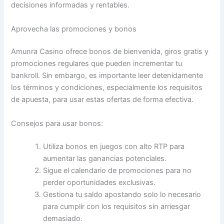
decisiones informadas y rentables.
Aprovecha las promociones y bonos
Amunra Casino ofrece bonos de bienvenida, giros gratis y
promociones regulares que pueden incrementar tu
bankroll. Sin embargo, es importante leer detenidamente
los términos y condiciones, especialmente los requisitos
de apuesta, para usar estas ofertas de forma efectiva.
Consejos para usar bonos:
Utiliza bonos en juegos con alto RTP para
aumentar las ganancias potenciales.
Sigue el calendario de promociones para no
perder oportunidades exclusivas.
Gestiona tu saldo apostando solo lo necesario
para cumplir con los requisitos sin arriesgar
demasiado.