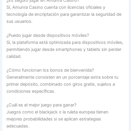
¿Es seguro jugar en Amunra Casino?
Sí, Amunra Casino cuenta con licencias oficiales y
tecnología de encriptación para garantizar la seguridad de
sus usuarios.
¿Puedo jugar desde dispositivos móviles?
Sí, la plataforma está optimizada para dispositivos móviles,
permitiendo jugar desde smartphones y tablets sin perder
calidad.
¿Cómo funcionan los bonos de bienvenida?
Generalmente consisten en un porcentaje extra sobre tu
primer depósito, combinado con giros gratis, sujetos a
condiciones específicas.
¿Cuál es el mejor juego para ganar?
Juegos como el blackjack o la ruleta europea tienen
mejores probabilidades si se aplican estrategias
adecuadas.