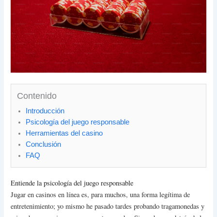
Contenido
Introducción
Psicología del juego responsable
Herramientas del casino
Conclusión
FAQ
Entiende la psicología del juego responsable
Jugar en casinos en línea es, para muchos, una forma legítima de
entretenimiento; yo mismo he pasado tardes probando tragamonedas y