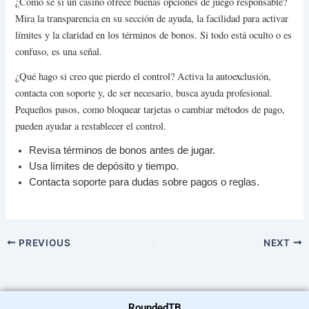
¿Cómo sé si un casino ofrece buenas opciones de juego responsable?
Mira la transparencia en su sección de ayuda, la facilidad para activar
límites y la claridad en los términos de bonos. Si todo está oculto o es
confuso, es una señal.
¿Qué hago si creo que pierdo el control? Activa la autoexclusión,
contacta con soporte y, de ser necesario, busca ayuda profesional.
Pequeños pasos, como bloquear tarjetas o cambiar métodos de pago,
pueden ayudar a restablecer el control.
Revisa términos de bonos antes de jugar.
Usa límites de depósito y tiempo.
Contacta soporte para dudas sobre pagos o reglas.
PREVIOUS
NEXT
RoundedTB