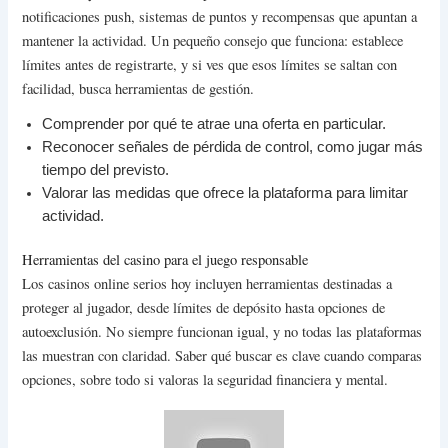
notificaciones push, sistemas de puntos y recompensas que apuntan a
mantener la actividad. Un pequeño consejo que funciona: establece
límites antes de registrarte, y si ves que esos límites se saltan con
facilidad, busca herramientas de gestión.
Comprender por qué te atrae una oferta en particular.
Reconocer señales de pérdida de control, como jugar más
tiempo del previsto.
Valorar las medidas que ofrece la plataforma para limitar
actividad.
Herramientas del casino para el juego responsable
Los casinos online serios hoy incluyen herramientas destinadas a
proteger al jugador, desde límites de depósito hasta opciones de
autoexclusión. No siempre funcionan igual, y no todas las plataformas
las muestran con claridad. Saber qué buscar es clave cuando comparas
opciones, sobre todo si valoras la seguridad financiera y mental.