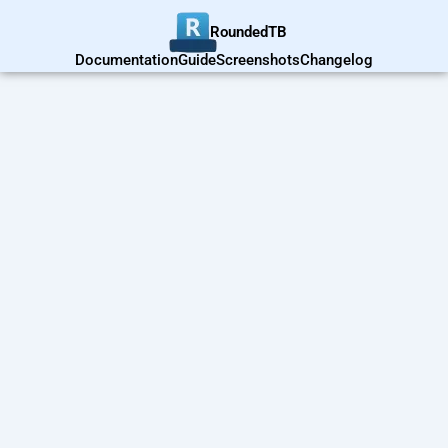
Skip
RoundedTB
to
content
Documentation
Guide
Screenshots
Changelog