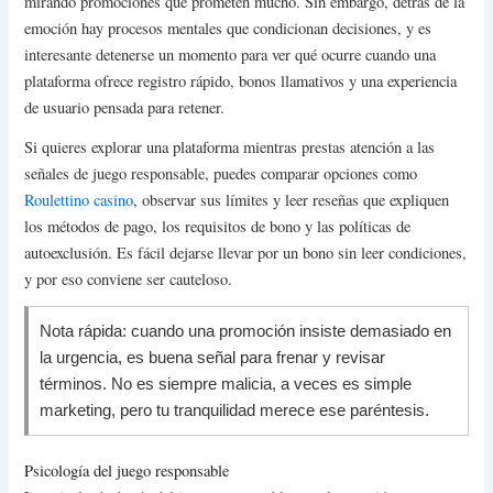
mirando promociones que prometen mucho. Sin embargo, detrás de la
emoción hay procesos mentales que condicionan decisiones, y es
interesante detenerse un momento para ver qué ocurre cuando una
plataforma ofrece registro rápido, bonos llamativos y una experiencia
de usuario pensada para retener.
Si quieres explorar una plataforma mientras prestas atención a las
señales de juego responsable, puedes comparar opciones como
Roulettino casino
, observar sus límites y leer reseñas que expliquen
los métodos de pago, los requisitos de bono y las políticas de
autoexclusión. Es fácil dejarse llevar por un bono sin leer condiciones,
y por eso conviene ser cauteloso.
Nota rápida: cuando una promoción insiste demasiado en
la urgencia, es buena señal para frenar y revisar
términos. No es siempre malicia, a veces es simple
marketing, pero tu tranquilidad merece ese paréntesis.
Psicología del juego responsable